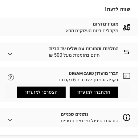
שווה לדעת!
מזמינים היום
מקבלים ביום העסקים הבא
החלפות והחזרות עם שליח עד הבית
₪ חינם בהזמנות מעל 500
חברי מועדון
DREAM CARD
לבחירת בשיטת המשלוח המתאימה לכם,
נא ללחוץ כאן.
בקניה זו ניתן לצבור כ 6 נקודות
הזמנתם והתחרטתם?
החזרות / החלפות בקליק עם שליח עד הבית ב-14.9 ₪
התחברו למועדון
הצטרפו למועדון
(במקום ב-19.9 ₪) לזמן מוגבל! חינם בהזמנות מעל 500 ₪.
לפרטים נא ללחוץ כאן
.
ניתן גם להחזיר את החבילה דרך דואר ישראל ללא תשלום.
נתונים טכניים
למידע נא ללחוץ כאן
.
הוראות טיפול ופרטים נוספים
לפני החזרת החבילה, חשוב להדביק את מדבקת הגוביינא על
גבי החבילה במקום בו הודבקה הכתובת שלכם.
פריטים שבירים יש להחזיר עם שליח דרך ממשק ההחזרות