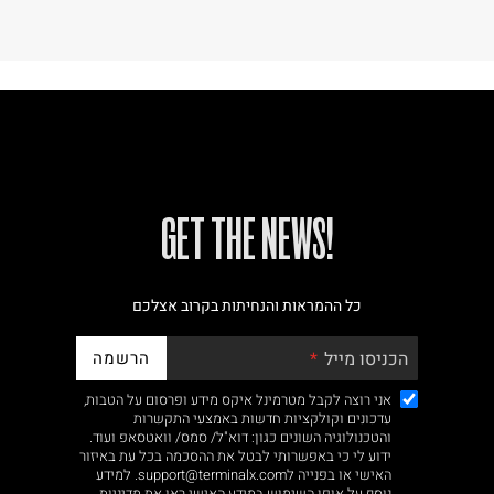
!GET THE NEWS
כל ההמראות והנחיתות בקרוב אצלכם
הרשמה
הכניסו מייל
אני רוצה לקבל מטרמינל איקס מידע ופרסום על הטבות,
עדכונים וקולקציות חדשות באמצעי התקשרות
והטכנולוגיה השונים כגון: דוא"ל/ סמס/ וואטסאפ ועוד.
ידוע לי כי באפשרותי לבטל את ההסכמה בכל עת באיזור
האישי או בפנייה לsupport@terminalx.com. למידע
נוסף על אופן השימוש במידע האישי ראו את
מדיניות