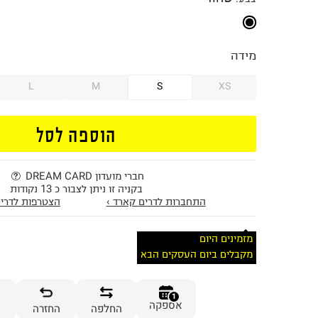
מידה
L
M
S
XS
הוספה לסל
חברי מועדון DREAM CARD
בקניה זו ניתן לצבור כ 13 נקודות
התחברות לדרים קארד ›
הצטרפות לדרים
מזמינים היום
מקבלים ביום העסקים הבא
1
אספקה
החלפה
החזרה