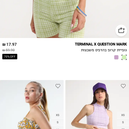
17.97 ₪
TERMINAL X QUESTION MARK
גופיית קרופ בהדפס משבצות
59.90 ₪
70% OFF
XS
XS
S
S