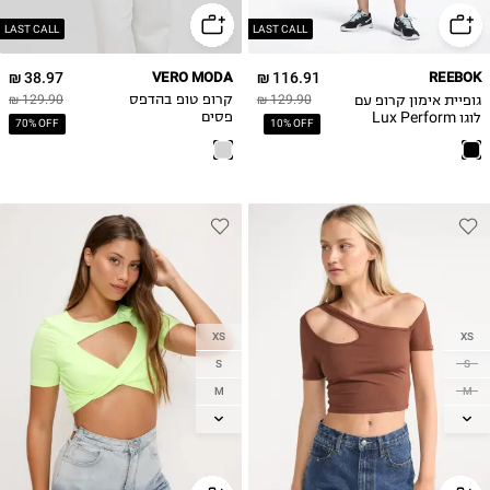
XL
LAST CALL
LAST CALL
38.97 ₪
VERO MODA
116.91 ₪
REEBOK
גופיית אימון קרופ עם
129.90 ₪
קרופ טופ בהדפס
129.90 ₪
לוגו Lux Perform
פסים
70% OFF
10% OFF
XS
XS
S
S
M
M
L
L