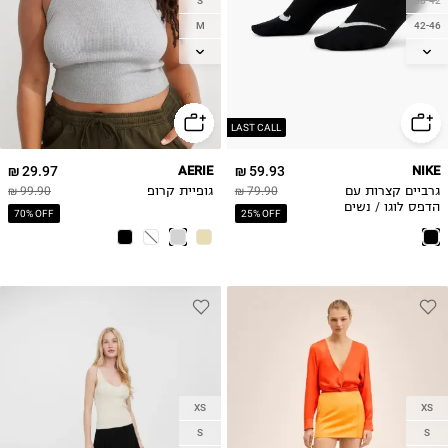
S
38-42
M
42-46
L
46-50
XL
LAST CALL
29.97 ₪
AERIE
59.93 ₪
NIKE
גרביים קצרות עם
79.90 ₪
גופיית קרופ
99.90 ₪
הדפס לוגו / נשים
70% OFF
25% OFF
XS
XS
S
S