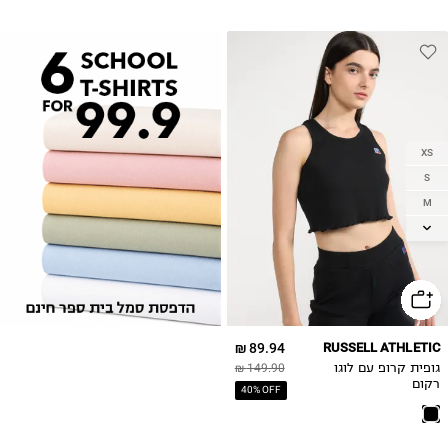
XS
S
M
L
XL
89.94 ₪
RUSSELL ATHLETIC
גופית קרופ עם לוגו
149.90 ₪
רקום
40% OFF