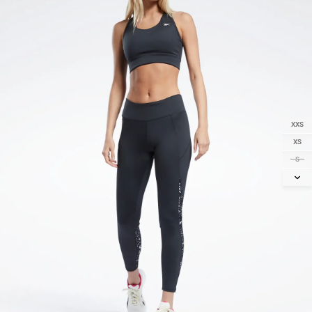
XXS
XS
S
M
L
XL
2XL