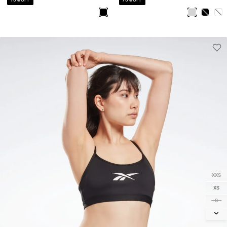
XXS
XS
S
M
L