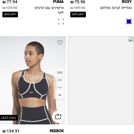
77.94 ₪
PUMA
75.96 ₪
ROXY
גופיית קרופ פפלום
189.90 ₪
טישירט עם הדפס
129.90 ₪
לוגו
40% OFF
60% OFF
XXS
XS
S
M
L
XL
LAST CALL
134.91 ₪
REEBOK