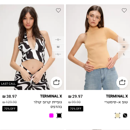
S
S
M
M
L
L
LAST CALL
38.97 ₪
TERMINAL X
29.97 ₪
TERMINAL X
טופ א-סימטרי
99.90 ₪
גופיית קרופ קולר
129.90 ₪
בהדפס
70% OFF
70% OFF