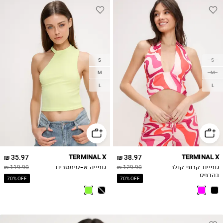
S
S
M
M
L
L
35.97 ₪
TERMINAL X
38.97 ₪
TERMINAL X
גופיית קרופ קולר
129.90 ₪
גופייה א-סימטרית
119.90 ₪
בהדפס
70% OFF
70% OFF