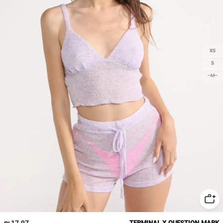
XS
S
M
17.97 ₪
TERMINAL X QUESTION MARK