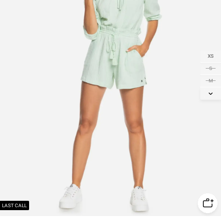
XS
S
M
L
LAST CALL