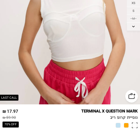
XS
S
M
L
LAST CALL
17.97 ₪
TERMINAL X QUESTION MARK
גופיית קרופ ריב
59.90 ₪
70% OFF