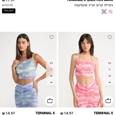
גופיית קרופ סריג שקפקפה
59.90 ₪
70% OFF
XS
XS
S
S
M
M
L
L
14.97 ₪
TERMINAL X
14.97 ₪
TERMINAL X