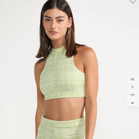
XS
S
M
L