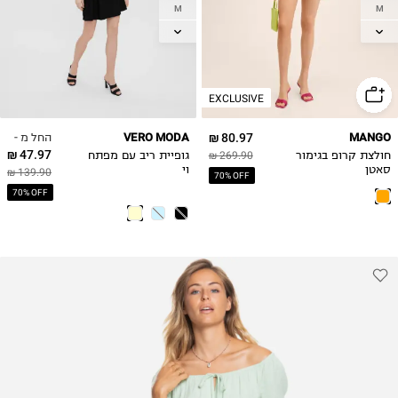
M
M
L
L
XL
EXCLUSIVE
החל מ -
VERO MODA
80.97 ₪
MANGO
47.97 ₪
חולצת קרופ בגימור
269.90 ₪
גופיית ריב עם מפתח
סאטן
וי
139.90 ₪
70% OFF
70% OFF