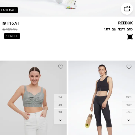
LAST CALL
116.91 ₪
REEBOK
טופ ריצה עם לוגו
129.90 ₪
10% OFF
34
XXS
36
XS
38
S
40
M
L
42