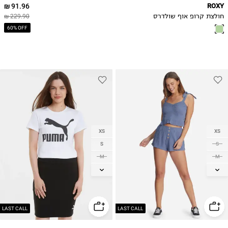
91.96 ₪
ROXY
חולצת קרופ אוף שולדרס
229.90 ₪
60% OFF
XS
XS
S
S
M
M
L
L
XL
2XL
LAST CALL
LAST CALL