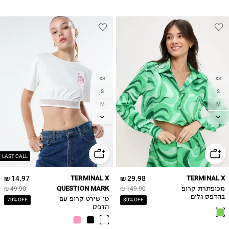
XS
XS
S
S
M
M
L
L
LAST CALL
14.97 ₪
TERMINAL X
29.98 ₪
TERMINAL X
QUESTION MARK
מכופתרת קרופ
149.90 ₪
49.90 ₪
בהדפס גלים
טי שירט קרופ עם
70% OFF
80% OFF
הדפס