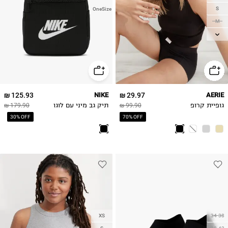
S
OneSize
M
L
XL
125.93 ₪
NIKE
29.97 ₪
AERIE
גופיית קרופ
99.90 ₪
תיק גב מיני עם לוגו
179.90 ₪
30% OFF
70% OFF
XS
34-38