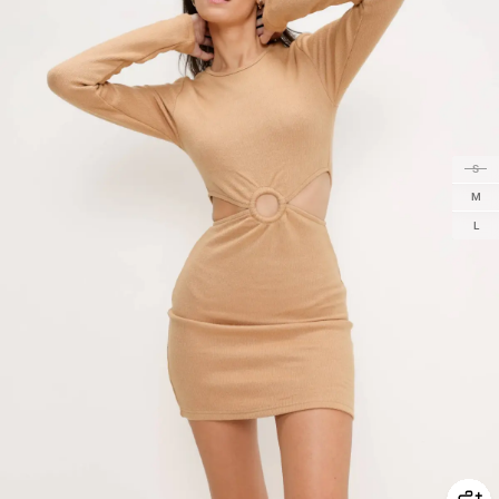
S
M
L