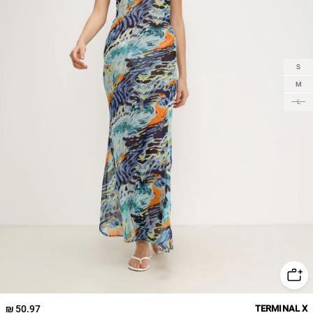
S
M
L
50.97 ₪
TERMINAL X