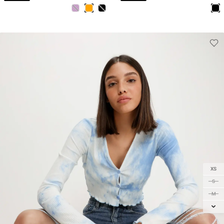
XS
S
M
L