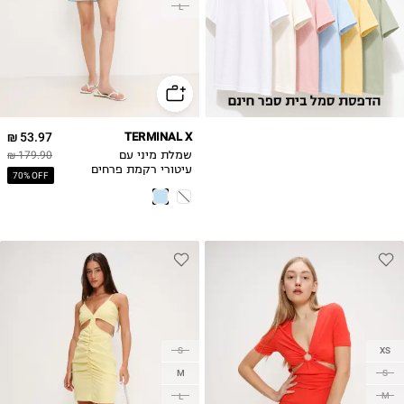
L
53.97 ₪
TERMINAL X
שמלת מיני עם
179.90 ₪
עיטורי רקמת פרחים
70% OFF
S
XS
M
S
M
L