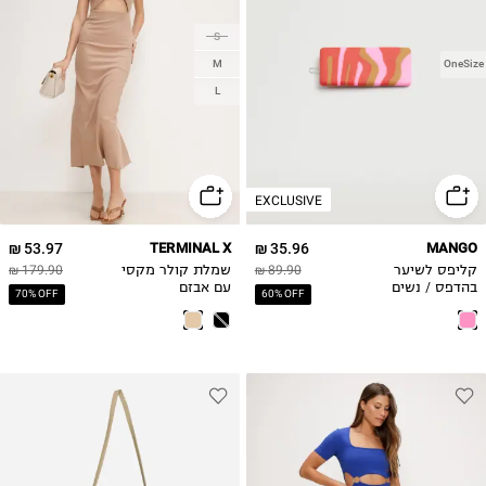
S
M
OneSize
L
EXCLUSIVE
53.97 ₪
TERMINAL X
35.96 ₪
MANGO
קליפס לשיער
89.90 ₪
שמלת קולר מקסי
179.90 ₪
בהדפס / נשים
עם אבזם
70% OFF
60% OFF