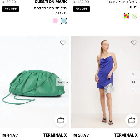
QUESTION MARK
שמלת חוף עם גב
139.90 ₪
59.90 ₪
פתוח
חצאית מיני בהדפס
70% OFF
70% OFF
מארבל
S
M
OneSize
L
44.97 ₪
TERMINAL X
50.97 ₪
TERMINAL X