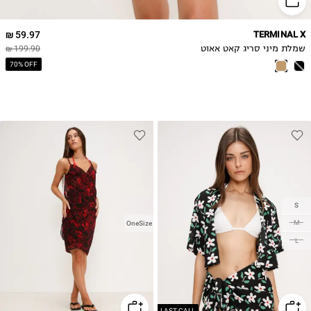
59.97 ₪
TERMINAL X
שמלת מיני סריג קאט אאוט
199.90 ₪
70% OFF
S
M
OneSize
L
LAST CALL