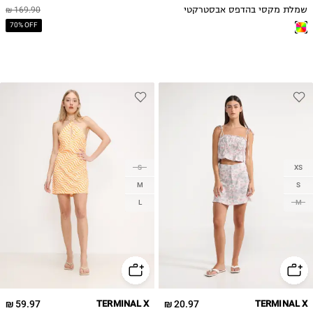
שמלת מקסי בהדפס אבסטרקטי
169.90 ₪
70% OFF
S
XS
M
S
L
M
59.97 ₪
TERMINAL X
20.97 ₪
TERMINAL X