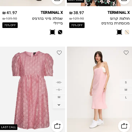
41.97 ₪
TERMINAL X
38.97 ₪
TERMINAL X
חולצת קרופ
129.90 ₪
שמלת מיני בהדפס
139.90 ₪
מכופתרת בהדפס
פייזלי
70% OFF
70% OFF
פרחים
XS
S
S
M
M
L
L
XL
LAST CALL