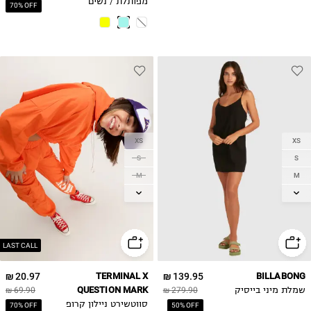
מפותלת / נשים
70% OFF
XS
XS
S
S
M
M
L
L
LAST CALL
20.97 ₪
TERMINAL X
139.95 ₪
BILLABONG
QUESTION MARK
שמלת מיני בייסיק
279.90 ₪
69.90 ₪
סווטשירט ניילון קרופ
70% OFF
50% OFF