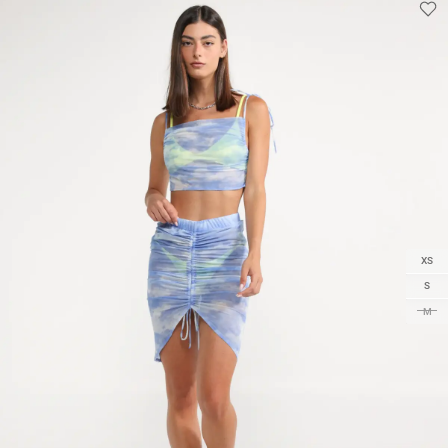
XS
S
M