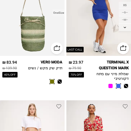
XS
S
OneSize
M
L
LAST CALL
83.94 ₪
VERO MODA
23.97 ₪
TERMINAL X
QUESTION MARK
79.90 ₪
תיק שק מקש / נשים
139.90 ₪
שמלת מיני עם פתח
40% OFF
70% OFF
דקורטיבי