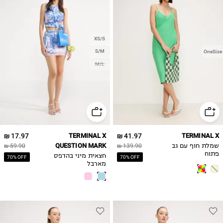
XS/S
S/M
OneSize
M/L
17.97 ₪
TERMINAL X
41.97 ₪
TERMINAL X
QUESTION MARK
שמלת חוף עם גב
139.90 ₪
59.90 ₪
פתוח
חצאית מיני בהדפס
70% OFF
70% OFF
מארבל