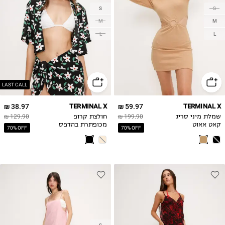
S
S
M
M
L
L
LAST CALL
38.97 ₪
TERMINAL X
59.97 ₪
TERMINAL X
שמלת מיני סריג
199.90 ₪
חולצת קרופ
129.90 ₪
קאט אאוט
מכופתרת בהדפס
70% OFF
70% OFF
פרחים