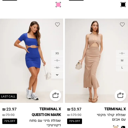
XS
S
S
M
M
L
L
LAST CALL
23.97 ₪
TERMINAL X
53.97 ₪
TERMINAL X
QUESTION MARK
שמלת קולר מקסי
179.90 ₪
79.90 ₪
עם אבזם
שמלת מיני עם פתח
70% OFF
70% OFF
דקורטיבי