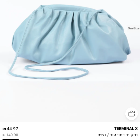
OneSize
44.97 ₪
TERMINAL X
תיק יד דמוי עור / נשים
149.90 ₪