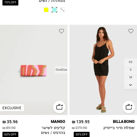
מפותלת / נשים
70% OFF
XS
S
OneSize
M
L
EXCLUSIVE
35.96 ₪
MANGO
139.95 ₪
BILLABONG
שמלת מיני בייסיק
279.90 ₪
קליפס לשיער
89.90 ₪
בהדפס / נשים
60% OFF
50% OFF