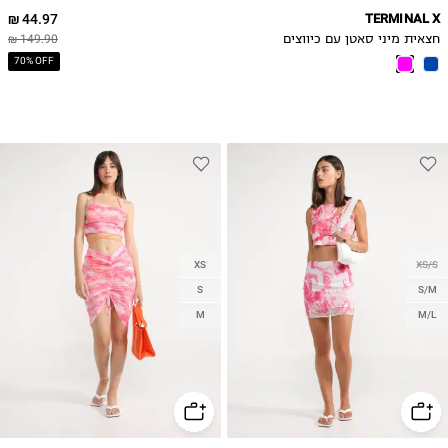
44.97 ₪
TERMINAL X
חצאית מיני סאטן עם כיווצים
149.90 ₪
70% OFF
XS
XS/S
S
S/M
M
M/L