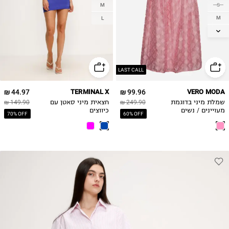
M
S
M
L
L
XL
LAST CALL
44.97 ₪
TERMINAL X
99.96 ₪
VERO MODA
שמלת מיני בדוגמת
249.90 ₪
חצאית מיני סאטן עם
149.90 ₪
מעויינים / נשים
כיווצים
70% OFF
60% OFF