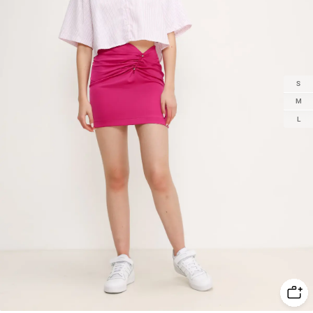
S
M
L