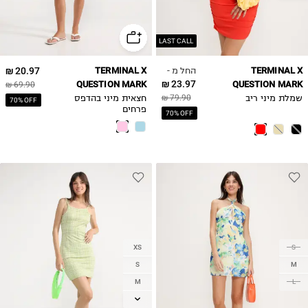
LAST CALL
החל מ -
20.97 ₪
TERMINAL X
TERMINAL X
23.97 ₪
QUESTION MARK
QUESTION MARK
69.90 ₪
79.90 ₪
שמלת מיני ריב
חצאית מיני בהדפס
70% OFF
פרחים
70% OFF
XS
S
S
M
M
L
L