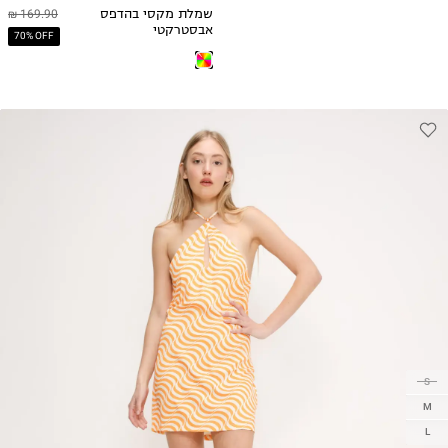
שמלת מקסי בהדפס
169.90 ₪
אבסטרקטי
70% OFF
S
M
L