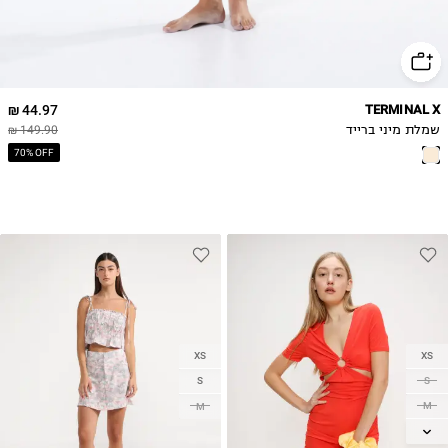
44.97 ₪
TERMINAL X
שמלת מיני ברייד
149.90 ₪
70% OFF
XS
XS
S
S
M
M
L