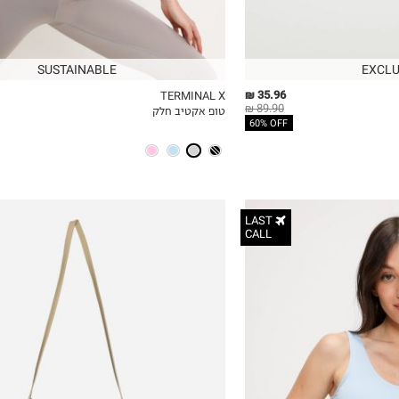
SUSTAINABLE
EXCLU
35.96 ₪
TERMINAL X
89.90 ₪
טופ אקטיב חלק
ICKVIEW
MY LIST
QUICKVIEW
60% OFF
LAST
CALL
OneSize