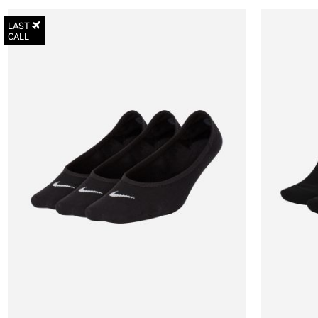
LAST
CALL
34-38
38-42