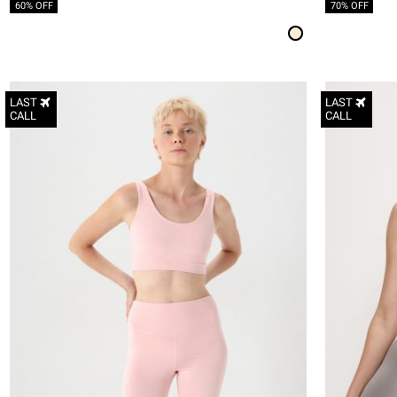
60% OFF
70% OFF
LAST
LAST
CALL
CALL
S
M
L
XL