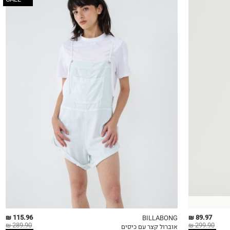
XS
S
M
L
115.96 ₪
89.97 ₪
BILLABONG
289.90 ₪
299.90 ₪
אוברול קצר עם כיסים
QUICKVIEW
MY LIST
QU