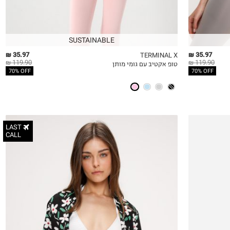
SUSTAINABLE
35.97 ₪
35.97 ₪
TERMINAL X
119.90 ₪
119.90 ₪
טופ אקטיב עם גומי מותן
QUICKVIEW
MY LIST
QU
70% OFF
70% OFF
LAST
CALL
S
M