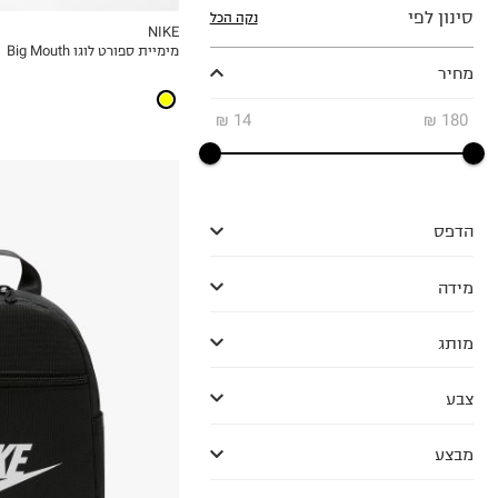
סינון לפי
נקה הכל
NIKE
מימיית ספורט לוגו Big Mouth
MY LIST
מחיר
₪
14
₪
180
הדפס
מידה
מותג
צבע
OneSize
מבצע