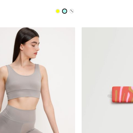
S
M
L
XL