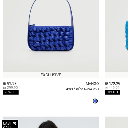
OneSize
EXCLUSIVE
89.97 ₪
179.96 ₪
MANGO
299.90 ₪
449.90 ₪
תיק באגט קלוע / נשים
QUICKVIEW
MY LIST
QU
70% OFF
60% OFF
LAST
CALL