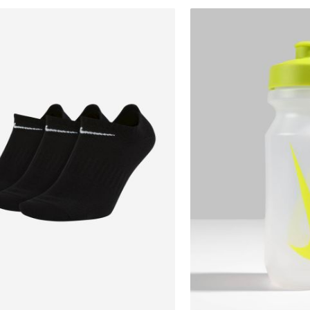
הכניסו מייל
הרשמה
אני רוצה לקבל מטרמינל איקס מידע ופרסום על הטבות,
עדכונים וקולקציות חדשות באמצעי התקשרות
34-38
והטכנולוגיה השונים כגון: דוא"ל/ סמס/ וואטסאפ ועוד.
38-42
ידוע לי כי באפשרותי לבטל את ההסכמה בכל עת באיזור
42-46
האישי או בפנייה לsupport@terminalx.com. למידע
נוסף על אופן השימוש במידע האישי ראו את
מדיניות
46-50
הפרטיות.