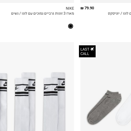
79.90 ₪
NIKE
מארז 3 זוגות גרביים נמוכים עם לוגו / נשים
ICKVIEW
MY LIST
QUICKVIEW
LAST
CALL
34-38
38-42
42-46
46-50