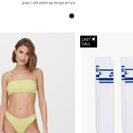
גרביים קצרות עם הדפס לוגו / נשים
ICKVIEW
MY LIST
LAST
CALL
XS
S
M
L
XL