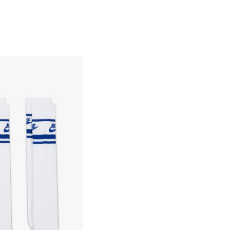
34-38
38-42
42-46
46-50