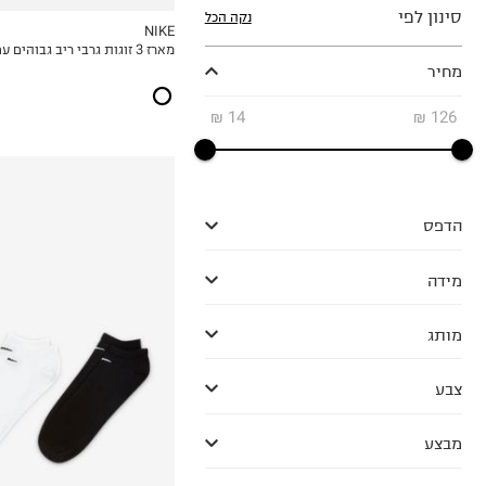
סינון לפי
נקה הכל
NIKE
מארז 3 זוגות גרבי ריב גבוהים עם לוגו / יוניסקס
MY LIST
מחיר
₪
14
₪
126
הדפס
מידה
מותג
34-38
38-42
צבע
42-46
46-50
מבצע