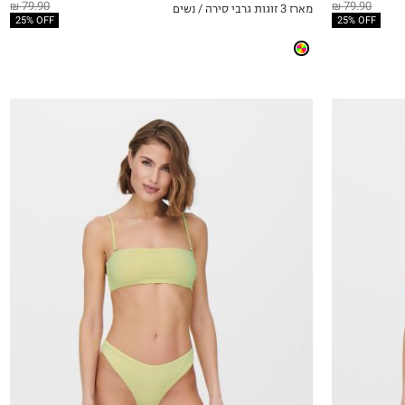
79.90 ₪
79.90 ₪
מארז 3 זוגות גרבי סירה / נשים
QUICKVIEW
MY LIST
QU
25% OFF
25% OFF
XS
S
M
L
XL