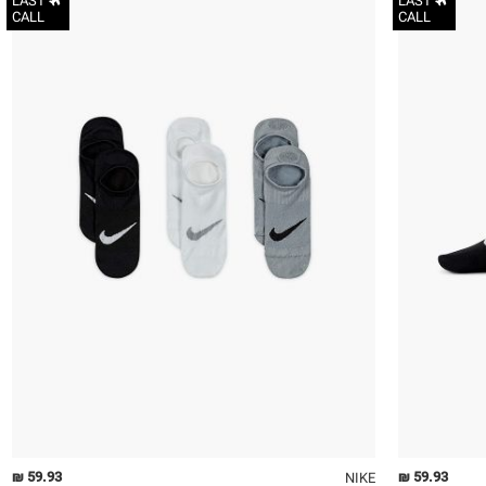
LAST
LAST
CALL
CALL
34-38
38-42
42-46
46-50
59.93 ₪
59.93 ₪
NIKE