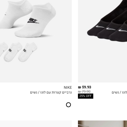
34-38
38-42
42-46
46-50
59.93 ₪
NIKE
79.90 ₪
גרביים קצרות עם לוגו / נשים
ICKVIEW
MY LIST
QUICKVIEW
25% OFF