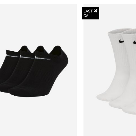
LAST
CALL
הכניסו מייל
הרשמה
אני רוצה לקבל מטרמינל איקס מידע ופרסום על הטבות,
עדכונים וקולקציות חדשות באמצעי התקשרות
34-38
והטכנולוגיה השונים כגון: דוא"ל/ סמס/ וואטסאפ ועוד.
38-42
ידוע לי כי באפשרותי לבטל את ההסכמה בכל עת באיזור
42-46
האישי או בפנייה לsupport@terminalx.com. למידע
נוסף על אופן השימוש במידע האישי ראו את
מדיניות
46-50
הפרטיות.