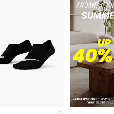
34-38
38-42
42-46
46-50
NIKE