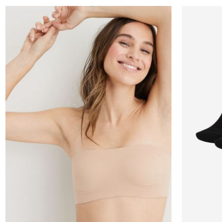
XS
S
M
L