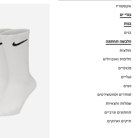
אקססוריז
בגדי ים
בנות
בנים
הלבשה תחתונה
חולצות
חליפות ואוברולים
34-38
מכנסיים
38-42
42-46
נעליים
46-50
נשים
סוודרים וסווטשירטים
שמלות וחצאיות
תחתונים וגרביים
תיקים וארנקים