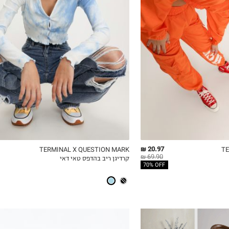
XS
S
M
L
20.97 ₪
TERMINAL X QUESTION MARK
TE
69.90 ₪
קרדיגן ריב בהדפס טאי דאי
ICKVIEW
MY LIST
QUICKVIEW
70% OFF