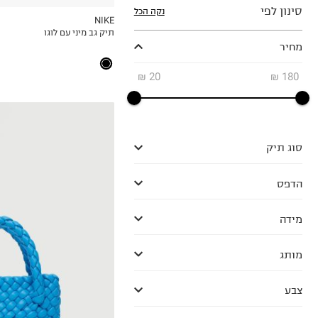
סינון לפי
נקה הכל
NIKE
תיק גב מיני עם לוגו
MY LIST
מחיר
₪
20
₪
180
סוג תיק
הדפס
מידה
מותג
OneSize
צבע