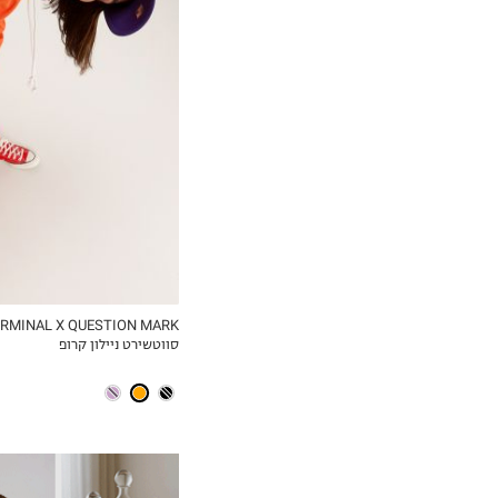
XS
S
M
L
RMINAL X QUESTION MARK
סווטשירט ניילון קרופ
MY LIST