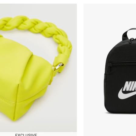
הכניסו מייל
הרשמה
אני רוצה לקבל מטרמינל איקס מידע ופרסום על הטבות,
עדכונים וקולקציות חדשות באמצעי התקשרות
והטכנולוגיה השונים כגון: דוא"ל/ סמס/ וואטסאפ ועוד.
ידוע לי כי באפשרותי לבטל את ההסכמה בכל עת באיזור
OneSize
האישי או בפנייה לsupport@terminalx.com. למידע
נוסף על אופן השימוש במידע האישי ראו את
מדיניות
הפרטיות.
EXCLUSIVE