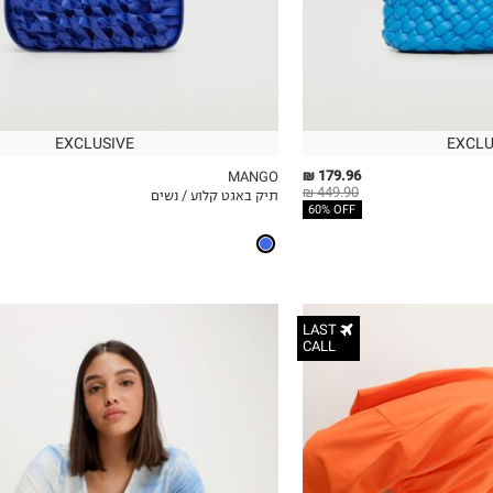
EXCLUSIVE
EXCLU
179.96 ₪
MANGO
449.90 ₪
תיק באגט קלוע / נשים
ICKVIEW
MY LIST
QUICKVIEW
60% OFF
LAST
CALL