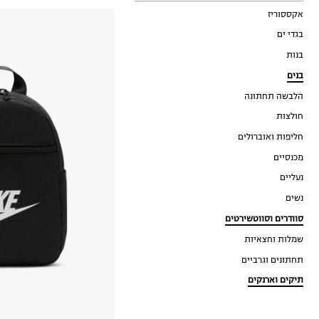
אקססוריז
בגדי ים
בנות
בנים
הלבשה תחתונה
חולצות
חליפות ואוברולים
מכנסיים
OneSize
נעליים
נשים
סוודרים וסווטשירטים
שמלות וחצאיות
תחתונים וגרביים
תיקים וארנקים