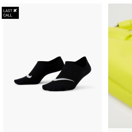
LAST
CALL
34-38
38-42
42-46
46-50