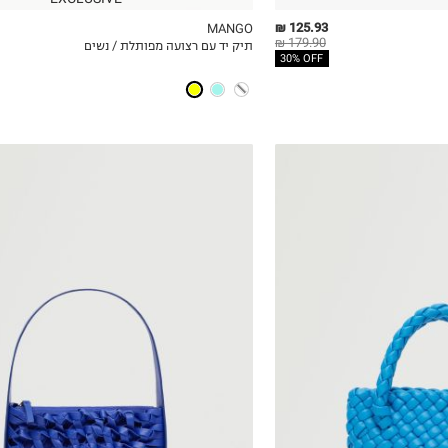
125.93 ₪
MANGO
179.90 ₪
תיק יד עם רצועה מפותלת / נשים
ICKVIEW
MY LIST
QUICKVIEW
30% OFF
OneSize