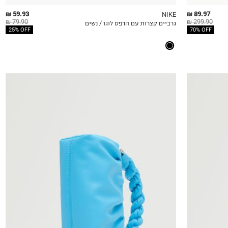
59.93 ₪
89.97 ₪
NIKE
79.90 ₪
299.90 ₪
גרביים קצרות עם הדפס לוגו / נשים
QUICKVIEW
MY LIST
QU
25% OFF
70% OFF
OneSize