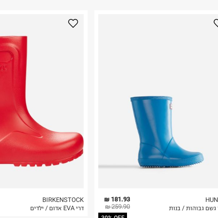
ום.
למידע נא ללחוץ
נא על גבי החבילה
רות באתר בלבד
 בלבד. לא ניתן
181.93 ₪
BIRKENSTOCK
HUN
259.90 ₪
גשם גבוהות / בנות
דרי EVA אדום / ילדים
30% OFF