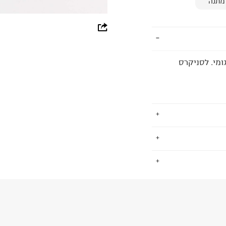
מתנה
whatsapp
facebook
ומי. לסניקרס
pinterest
copy link
 הפופולאריות
.
א הדרך שלו
 עד הערב ונלבשות
החזרות / החלפות בקליק עם שליח עד הבית ב-14.9 ₪ (במקום ב-19.9
 ללחוץ כאן
.