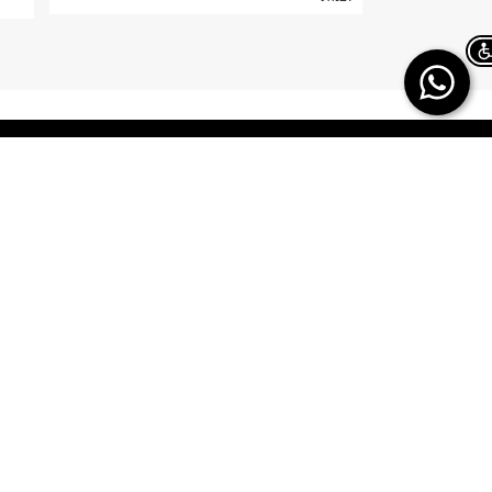
Chat on WhatsApp
TERMINAL X
HELP
משלוחים
אודות
החזרות/ החלפות
תקנון
ביטול עסקה
TERMINAL X GIFT
CARD
תשובות לכל השאלות
DREAM CARD
הטבות מולטיפאס
כרטיס אשראי
איפה ההזמנה שלי
DREAM CARD VIP
מבקר פנים – מקשיבון
DREAM GIFTCARD
יצירת קשר
הקרדיט שלי
הצהרת נגישות