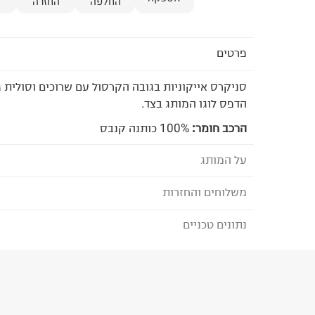
החלפה
החזרה
פרטים
סניקרס אייקוניות בגובה הקרסול עם שרוכים וסולית ג
הדפס לוגו המותג בצד.
הרכב חומר:
100% כותנה קנבס
על המותג
משלוחים והחזרות
CONVERSE - קונברס
הסניקרס האייקוניות שיצר צ'אק טיילור הפכו לנעליים
נתונים טכניים
לבחירת בשיטת המשלוח המתאימה לכם,
נא ללחוץ כאן
שנמצאות במלתחה של כל מי שאופנת רחוב טרנדית הי
הזמנתם והתחרטתם?
להתלבש. הנעליים מלוות אותנו בכל רגע ביום מהבוקר
עם ג'ינס וטי שירט, אבל ממש לא רק.
הרכב בד/חומר
:
100% כותנה קנבס
₪) לזמן מוגבל! חינם בהזמנות מעל 500 ₪.
לפרטים נא
ארץ ייצור
:
וייטנאם