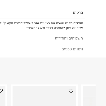
פרטים
סנדלים מדגם אטרה עם רצועות עור בשילוב סגירת סקוטץ'. ל
פריט זה ניתן להחזרה בלבד ולא להחלפה*
משלוחים והחזרות
נתונים טכניים
לבחירת בשיטת המשלוח המתאימה לכם,
נא ללחוץ כאן
הזמנתם והתחרטתם?
הרכב בד/חומר
:
עור
₪) לזמן מוגבל! חינם בהזמנות מעל 500 ₪.
לפרטים נא
ארץ ייצור
:
ישראל
ניתן גם להחזיר את החבילה דרך דואר ישראל ללא תשל
הוראות כביסה
כאן
.
לפני החזרת החבילה, חשוב להדביק את מדבקת הגוביי
במקום בו הודבקה הכתובת שלכם.