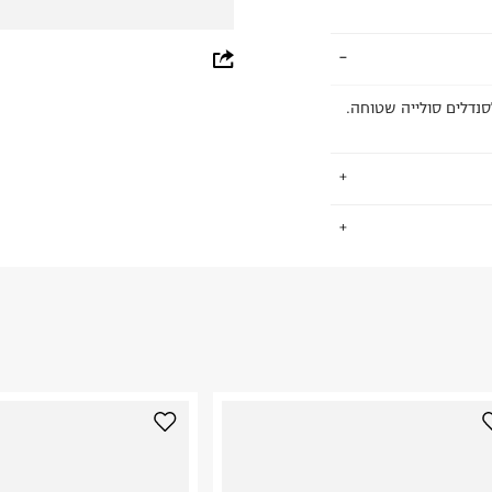
whatsapp
facebook
סנדלים סולייה שטוחה.
pinterest
copy link
.
החזרות / החלפות בקליק עם שליח עד הבית ב-14.9 ₪ (במקום ב-19.9
 ללחוץ כאן
.
ום.
למידע נא ללחוץ
נא על גבי החבילה