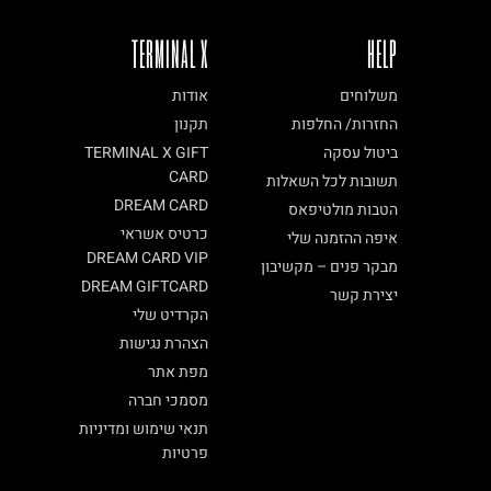
TERMINAL X
HELP
משלוחים
אודות
החזרות/ החלפות
תקנון
ביטול עסקה
TERMINAL X GIFT
CARD
תשובות לכל השאלות
DREAM CARD
הטבות מולטיפאס
כרטיס אשראי
איפה ההזמנה שלי
DREAM CARD VIP
מבקר פנים – מקשיבון
DREAM GIFTCARD
יצירת קשר
הקרדיט שלי
הצהרת נגישות
מפת אתר
מסמכי חברה
תנאי שימוש ומדיניות
פרטיות