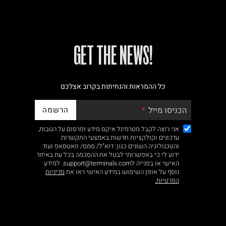
!GET THE NEWS
כל ההמראות והנחיתות בקרוב אצלכם
הרשמה
הכניסו מייל
אני רוצה לקבל מטרמינל איקס מידע ופרסום על הטבות,
עדכונים וקולקציות חדשות באמצעי התקשרות
והטכנולוגיה השונים כגון: דוא"ל/ סמס/ וואטסאפ ועוד.
ידוע לי כי באפשרותי לבטל את ההסכמה בכל עת באיזור
האישי או בפנייה לsupport@terminalx.com. למידע
נוסף על אופן השימוש במידע האישי ראו את
מדיניות
הפרטיות.