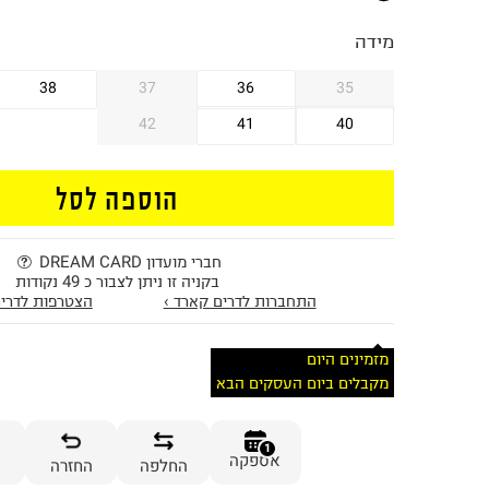
מידה
38
37
36
35
42
41
40
הוספה לסל
חברי מועדון DREAM CARD
בקניה זו ניתן לצבור כ 49 נקודות
התחברות לדרים קארד ›
הצטרפות לדרים
מזמינים היום
מקבלים ביום העסקים הבא
1
אספקה
החלפה
החזרה