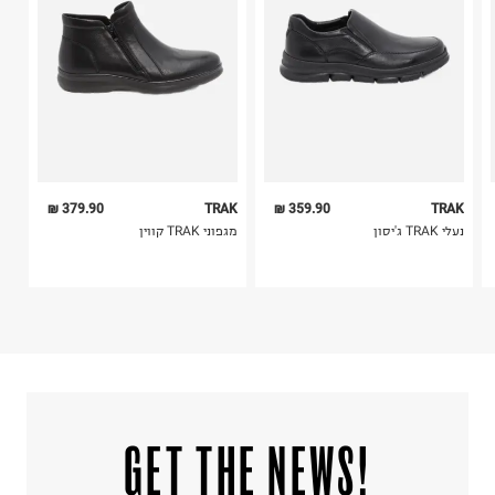
5. יש להחזיר את כל הפריטים עם התוויות.
לכבס צבעים כהים בנפרד
6. נעליים ניתן להחזיר רק בקופסתם המקורית בלבד.
ללא חומרי הלבנה, ללא השריה
אין לשפשף במקום אחד
לייבש הפוך ובצל
אין לייבש במכונת ייבוש
אסור לגהץ
ניקוי יבש אסור
ללא סחיטה
היבואן
379.90 ₪
TRAK
359.90 ₪
TRAK
תמוז סחר
נעלי TRAK ג'יסון
מגפוני TRAK קווין
ביאליק 5, תל אביב.
ח.פ. 510963580
!GET THE NEWS