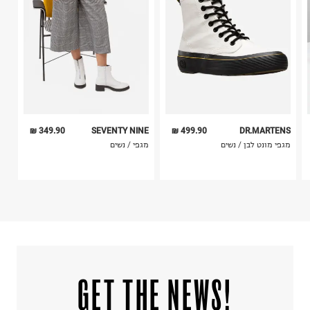
5. יש להחזיר את כל הפריטים עם התוויות.
לכבס צבעים כהים בנפרד
6. נעליים ניתן להחזיר רק בקופסתם המקורית בלבד.
ללא חומרי הלבנה, ללא השריה
אין לשפשף במקום אחד
לייבש הפוך ובצל
אין לייבש במכונת ייבוש
אסור לגהץ
ניקוי יבש אסור
ללא סחיטה
היבואן
349.90 ₪
SEVENTY NINE
499.90 ₪
DR.MARTENS
תמוז סחר
מגפי מונט לבן / נשים
מגפי / נשים
ביאליק 5, תל אביב.
ח.פ. 510963580
!GET THE NEWS