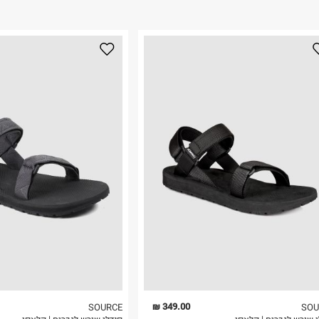
ום.
למידע נא ללחוץ
נא על גבי החבילה
רות באתר בלבד
 בלבד. לא ניתן
349.00 ₪
SOURCE
SOU