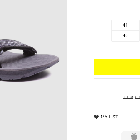
41
46
 קארד ›
MY LIST