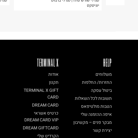
סנדלי שורש סולו | סנדלי ברפוט
סנדלי
בית פוקס-רח' החרמון
יוניסקס
קריית שדה התעופה
ח.פ. 515722536
TERMINAL X
HELP
משלוחים
אודות
החזרות/ החלפות
תקנון
ביטול עסקה
TERMINAL X GIFT
CARD
תשובות לכל השאלות
DREAM CARD
הטבות מולטיפאס
כרטיס אשראי
איפה ההזמנה שלי
DREAM CARD VIP
מבקר פנים – מקשיבון
DREAM GIFTCARD
יצירת קשר
הקרדיט שלי