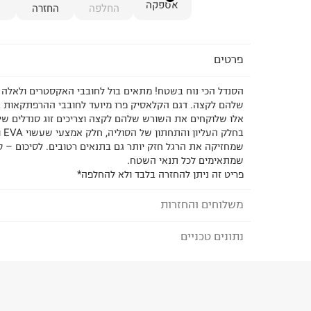
אספקה
החלפה
החזרה
פרטים
הסנדל הכי נוח בשטח! מתאים בול לחובבי האקסטרים ולאלה 
שלהם לקצה. דגם הקלאסיק פרו מיועד לחובבי ההרפתקאות ב
אלו שלוקחים את השורש שלהם לקצה וצריכים זוג סנדלים שיכו
בחלק
שמחזיקה את הרגל חזק יותר גם בתנאים רטובים. לסיכום – ס
שמתאימים לכל תנאי השטח.
פריט זה ניתן להחזרה בלבד ולא להחלפה*
משלוחים והחזרות
נתונים טכניים
לבחירת בשיטת המשלוח המתאימה לכם,
נא ללחוץ כאן
הזמנתם והתחרטתם?
הרכב בד/חומר
:
רצועה: פוליפרופילן מתייבש במהיר
וEVA-
₪) לזמן מוגבל! חינם בהזמנות מעל 500 ₪.
לפרטים נא