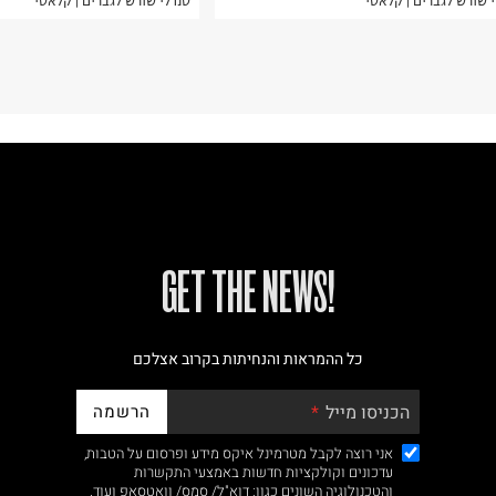
 שורש לגברים | קלאסי
סנדלי שורש לגברים | קלאסי
!GET THE NEWS
כל ההמראות והנחיתות בקרוב אצלכם
הרשמה
הכניסו מייל
אני רוצה לקבל מטרמינל איקס מידע ופרסום על הטבות,
עדכונים וקולקציות חדשות באמצעי התקשרות
והטכנולוגיה השונים כגון: דוא"ל/ סמס/ וואטסאפ ועוד.