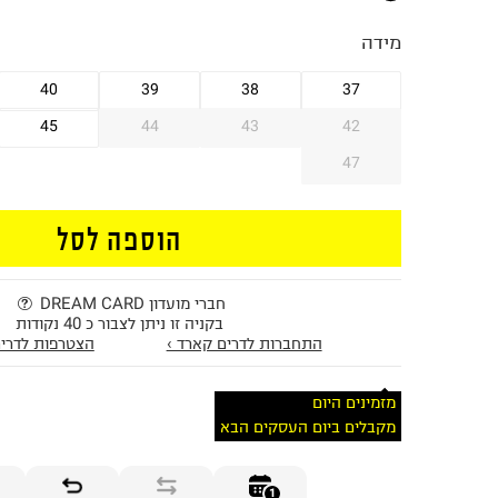
מידה
40
39
38
37
45
44
43
42
47
הוספה לסל
חברי מועדון DREAM CARD
בקניה זו ניתן לצבור כ 40 נקודות
התחברות לדרים קארד ›
הצטרפות לדרים
מזמינים היום
מקבלים ביום העסקים הבא
1