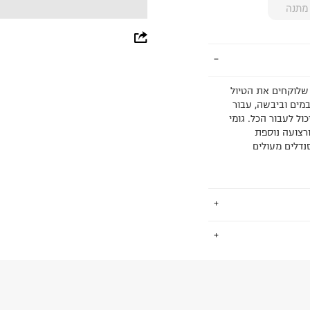
מתנה
whatsapp
facebook
pinterest
שלוקחים את הטיול
מים וביבשה, עבור
ל לעבור הכל. גומי
copy link
 העליון והתחתון של הסוליה, חלק אמצעי שעשוי EVA ורצועה נוספת
נדלים מעולים
.
ותגפה: גומי
החזרות / החלפות בקליק עם שליח עד הבית ב-14.9 ₪ (במקום ב-19.9
 ללחוץ כאן
.