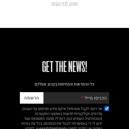
חזרה לדף הבית
!GET THE NEWS
כל ההמראות והנחיתות בקרוב אצלכם
הרשמה
הכניסו מייל
אני רוצה לקבל מטרמינל איקס מידע ופרסום על הטבות,
עדכונים וקולקציות חדשות באמצעי התקשרות
והטכנולוגיה השונים כגון: דוא"ל/ סמס/ וואטסאפ ועוד.
ידוע לי כי באפשרותי לבטל את ההסכמה בכל עת באיזור
האישי או בפנייה לsupport@terminalx.com. למידע