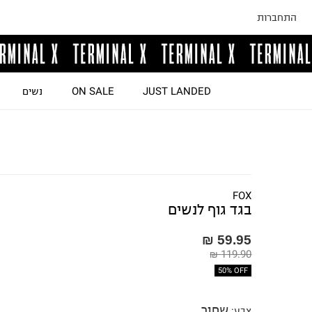
התחברות
JUST LANDED
ON SALE
נשים
FOX
בגד גוף לנשים
59.95 ₪
119.90 ₪
50% OFF
שחור
צבע
: