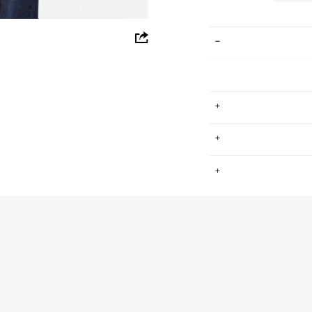
whatsapp
facebook
pinterest
copy link
תינוקות, ששם את
.
ן מוצרים רחב עם
דגש על נוחות, איכות ומחיר נגיש. גם אנחנו, כמו ב FOX, חושבים ש -
MODAL 4
החזרות / החלפות בקליק עם שליח עד הבית ב-14.9 ₪ (במקום ב-19.9
 ללחוץ כאן
.
ום.
למידע נא ללחוץ
נא על גבי החבילה