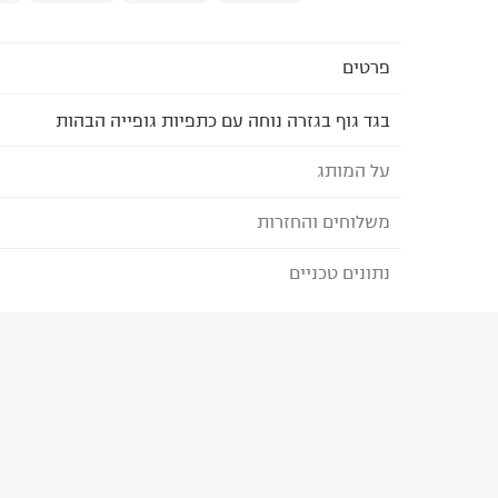
פרטים
בגד גוף בגזרה נוחה עם כתפיות גופייה הבהות
על המותג
משלוחים והחזרות
FOX - פוקס
מותג הבייסיק המוביל בישראל לגברים, נשים, ילדים ו
נתונים טכניים
לבחירת בשיטת המשלוח המתאימה לכם,
נא ללחוץ כאן
הבחירות היומיומיות שלנו במרכז המלתחה ומציע מגוו
הזמנתם והתחרטתם?
BASIC IS BEAUTIFUL.
הרכב בד/חומר
:
6% COTTON 46% SPANDEX 8%
₪) לזמן מוגבל! חינם בהזמנות מעל 500 ₪.
לפרטים נא
ארץ ייצור
:
false
ניתן גם להחזיר את החבילה דרך דואר ישראל ללא תשל
הוראות כביסה
כאן
.
לפני החזרת החבילה, חשוב להדביק את מדבקת הגוביי