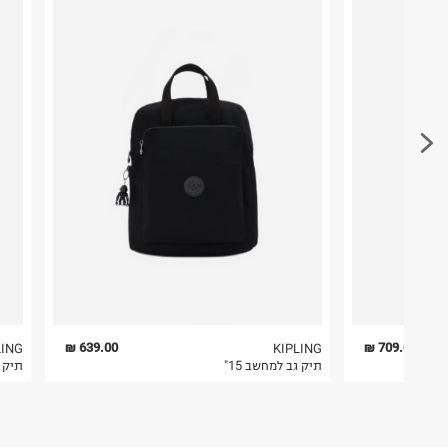
במקום בו הודבקה הכתובת שלכם.
טי.טי.אנד קיי תיקים
המסילה 156, פארק ראם.
פריטים שבירים יש להחזיר עם שליח דרך ממשק ההחז
ח.פ. 513497800
בהתאם לתנאי השימוש.
חשוב לשים לב:
1. לא ניתן להחזיר פריטים שבירים דרך הדואר.
2. לא ניתן להחזיר חולצות בי"ס מודפסות בהדפסה אישית.
3. מוצרי טיפוח ניתן להחזיר סגורים באריזתם המקורית
להחזיר לקים.
4. לא ניתן להחזיר ויטמינים ותוספי תזונה.
5. יש להחזיר את כל הפריטים עם התוויות.
6. נעליים ניתן להחזיר רק בקופסתם המקורית בלבד.
639.00 ₪
709.00 ₪
LING
KIPLING
תיק גב למחשב 15"
תיק צ