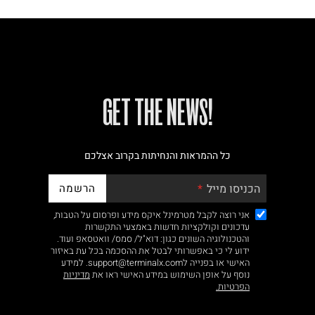
!GET THE NEWS
כל ההמראות והנחיתות בקרוב אצלכם
הרשמה
הכניסו מייל
אני רוצה לקבל מטרמינל איקס מידע ופרסום על הטבות,
עדכונים וקולקציות חדשות באמצעי התקשרות
והטכנולוגיה השונים כגון: דוא"ל/ סמס/ וואטסאפ ועוד.
ידוע לי כי באפשרותי לבטל את ההסכמה בכל עת באיזור
האישי או בפנייה לsupport@terminalx.com. למידע
נוסף על אופן השימוש במידע האישי ראו את
מדיניות
הפרטיות.