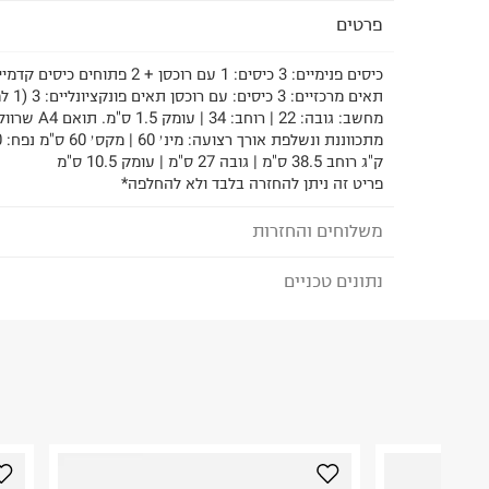
פרטים
מחשב: גובה: 22 | 
ק"ג רוחב 38.5 ס"מ | גובה 27 ס"מ | עומק 10.5 ס"מ
פריט זה ניתן להחזרה בלבד ולא להחלפה*
משלוחים והחזרות
נתונים טכניים
לבחירת בשיטת המשלוח המתאימה לכם,
נא ללחוץ כאן
הזמנתם והתחרטתם?
הרכב בד/חומר
:
הרכב בד: 100% פוליאמיד ממ
100
₪) לזמן מוגבל! חינם בהזמנות מעל 500 ₪.
לפרטים נא
ארץ ייצור
:
סין
ניתן גם להחזיר את החבילה דרך דואר ישראל ללא תשל
כאן
.
אין הוראות מיוחדות
לפני החזרת החבילה, חשוב להדביק את מדבקת הגוביי
היבואן