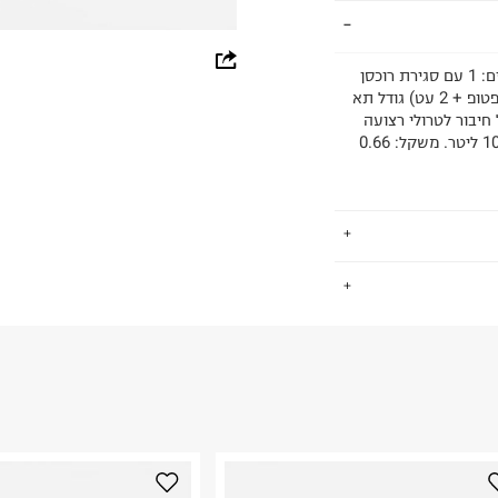
whatsapp
כיסים פנימיים: 3 כיסים: 1 עם רוכסן + 2 פתוחים כיסים קדמיים: 1 עם סגירת רוכסן
תאים מרכזיים: 3 כיסים: עם רוכסן תאים פונקציונליים: 3 (1 לפטופ + 2 עט) גודל תא
facebook
רוחב: 34 | עומק 1.5 ס"מ. תואם A4 שרוול חיבור לטרולי רצועה
מתכווננת ונשלפת אורך רצועה: מינ׳ 60 | מקס׳ 60 ס"מ נפח: 10 ליטר. משקל: 0.66
pinterest
copy link
.
וחזר | הרכב בד פנימי:
החזרות / החלפות בקליק עם שליח עד הבית ב-14.9 ₪ (במקום ב-19.9
 ללחוץ כאן
.
ום.
למידע נא ללחוץ
נא על גבי החבילה