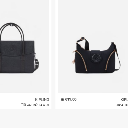
רות באתר בלבד
 בלבד. לא ניתן
619.00 ₪
KIPLING
KIP
ד בינוני
תיק צד למחשב 15"