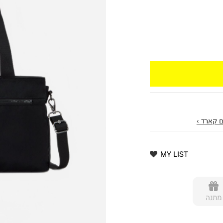
 קארד ›
MY LIST
מתנה