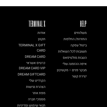
TERMINAL X
HELP
משלוחים
אודות
החזרות/ החלפות
תקנון
ביטול עסקה
TERMINAL X GIFT
CARD
תשובות לכל השאלות
DREAM CARD
הטבות מולטיפאס
כרטיס אשראי
איפה ההזמנה שלי
DREAM CARD VIP
מבקר פנים – מקשיבון
DREAM GIFTCARD
יצירת קשר
הקרדיט שלי
הצהרת נגישות
מפת אתר
מסמכי חברה
תנאי שימוש ומדיניות