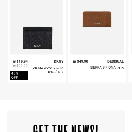
4. לא ניתן להחזיר ויטמינים ותוספי תזונה.
ח.פ. 513497800
5. יש להחזיר את כל הפריטים עם התוויות.
6. נעליים ניתן להחזיר רק בקופסתם המקורית בלבד.
119.94 ₪
DKNY
349.90 ₪
DESIGUAL
199.90 ₪
ארנק SIERRA B FIONA
ארנק כרטיסים בהדפס
לוגו / נשים
40%
OFF
!GET THE NEWS