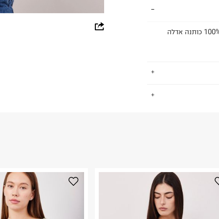
whatsapp
חולצה דקה ארוכה בסיומת גזורה עם מפתח עגול. הרכב בד: 100% כותנה אדלה
facebook
pinterest
copy link
.
החזרות / החלפות בקליק עם שליח עד הבית ב-14.9 ₪ (במקום ב-19.9
 ללחוץ כאן
.
ום.
למידע נא ללחוץ
נא על גבי החבילה
רות באתר בלבד