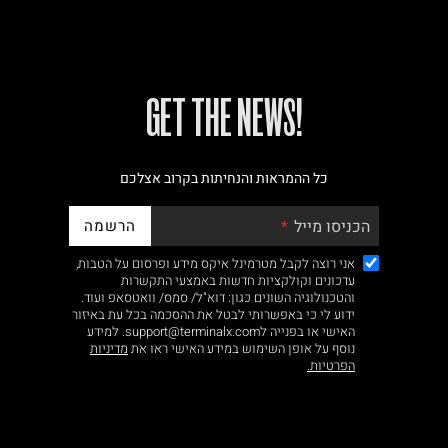
!GET THE NEWS
כל ההמראות והנחיתות בקרוב אצלכם
הרשמה
הכניסו מייל
אני רוצה לקבל מטרמינל איקס מידע ופרסום על הטבות,
עדכונים וקולקציות חדשות באמצעי התקשרות
והטכנולוגיה השונים כגון: דוא"ל/ סמס/ וואטסאפ ועוד.
ידוע לי כי באפשרותי לבטל את ההסכמה בכל עת באיזור
האישי או בפנייה לsupport@terminalx.com. למידע
נוסף על אופן השימוש במידע האישי ראו את
מדיניות
הפרטיות.