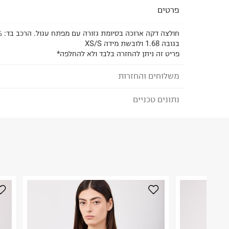
פרטים
בגובה 1.68 ולובשת מידה XS/S
פריט זה ניתן להחזרה בלבד ולא להחלפה*
משלוחים והחזרות
נתונים טכניים
לבחירת בשיטת המשלוח המתאימה לכם,
נא ללחוץ כאן
הזמנתם והתחרטתם?
הרכב בד/חומר
:
100% כותנה
₪) לזמן מוגבל! חינם בהזמנות מעל 500 ₪.
לפרטים נא
ארץ ייצור
:
ישראל
ניתן גם להחזיר את החבילה דרך דואר ישראל ללא תשל
הוראות כביסה
כאן
.
לפני החזרת החבילה, חשוב להדביק את מדבקת הגוביי
במקום בו הודבקה הכתובת שלכם.
פריטים שבירים יש להחזיר עם שליח דרך ממשק ההחז
כביסה עדינה במכונה עד-30°C