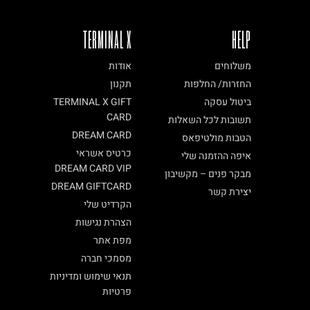
TERMINAL X
HELP
משלוחים
אודות
החזרות/ החלפות
תקנון
ביטול עסקה
TERMINAL X GIFT
CARD
תשובות לכל השאלות
DREAM CARD
הטבות מולטיפאס
כרטיס אשראי
איפה ההזמנה שלי
DREAM CARD VIP
מבקר פנים – מקשיבון
DREAM GIFTCARD
יצירת קשר
הקרדיט שלי
הצהרת נגישות
מפת אתר
מסמכי חברה
תנאי שימוש ומדיניות
פרטיות