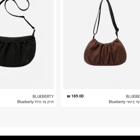
רות באתר בלבד
 בלבד. לא ניתן
169.00 ₪
BLUEBERTY
BLUEB
ינוני Blueberty
תיק צד גדול Blueberty