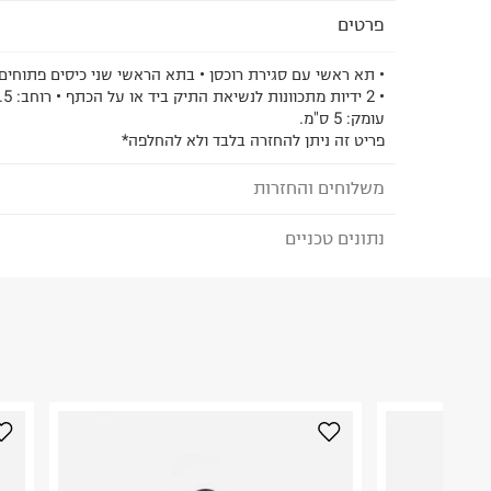
פרטים
• תא ראשי עם סגירת רוכסן • בתא הראשי שני כיסים פתוחים 
עומק: 5 ס"מ.
פריט זה ניתן להחזרה בלבד ולא להחלפה*
משלוחים והחזרות
נתונים טכניים
לבחירת בשיטת המשלוח המתאימה לכם,
נא ללחוץ כאן
הזמנתם והתחרטתם?
הרכב בד/חומר
:
דמוי עור
₪) לזמן מוגבל! חינם בהזמנות מעל 500 ₪.
לפרטים נא
ארץ ייצור
:
סין
ניתן גם להחזיר את החבילה דרך דואר ישראל ללא תשל
הוראות כביסה
כאן
.
לפני החזרת החבילה, חשוב להדביק את מדבקת הגוביי
במקום בו הודבקה הכתובת שלכם.