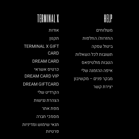
TERMINAL X
HELP
משלוחים
אודות
החזרות/ החלפות
תקנון
ביטול עסקה
TERMINAL X GIFT
CARD
תשובות לכל השאלות
DREAM CARD
הטבות מולטיפאס
כרטיס אשראי
איפה ההזמנה שלי
DREAM CARD VIP
מבקר פנים – מקשיבון
DREAM GIFTCARD
יצירת קשר
הקרדיט שלי
הצהרת נגישות
מפת אתר
מסמכי חברה
תנאי שימוש ומדיניות
פרטיות