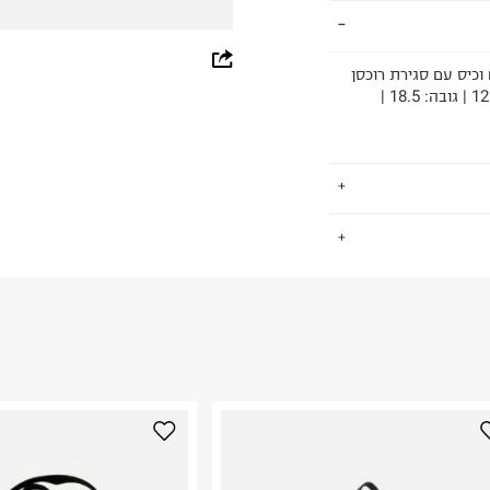
whatsapp
וכיס עם סגירת רוכסן
• 2 ידיות מתכוונות לנשיאת התיק ביד או על הכתף • רוחב: 12.5 | גובה: 18.5 |
facebook
pinterest
copy link
.
החזרות / החלפות בקליק עם שליח עד הבית ב-14.9 ₪ (במקום ב-19.9
 ללחוץ כאן
.
ום.
למידע נא ללחוץ
נא על גבי החבילה