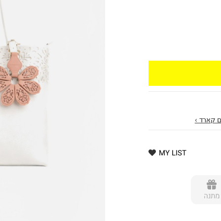
 קארד ›
MY LIST
מתנה