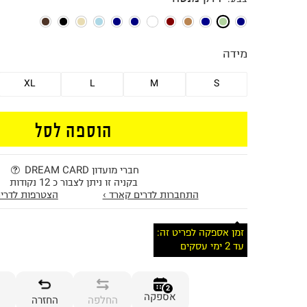
מידה
XL
L
M
S
הוספה לסל
חברי מועדון DREAM CARD
בקניה זו ניתן לצבור כ 12 נקודות
התחברות לדרים קארד ›
הצטרפות לדרים
זמן אספקה לפריט זה:
עד 2 ימי עסקים
2
אספקה
החלפה
החזרה