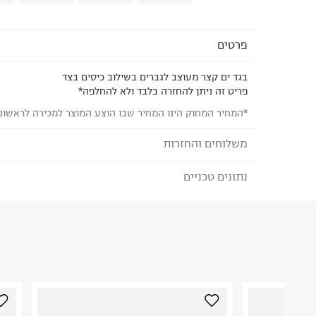
פרטים
בגד ים קצר מעוצב לגברים בשילוב כיסים בצד
פריט זה ניתן להחזרה בלבד ולא להחלפה*
*המחיר המחוק הינו המחיר שבו הוצע המוצר למכירה לראשונ
משלוחים והחזרות
נתונים טכניים
לבחירת בשיטת המשלוח המתאימה לכם,
נא ללחוץ כאן
הזמנתם והתחרטתם?
הרכב בד/חומר
:
95%polyester 5%spandex
₪) לזמן מוגבל! חינם בהזמנות מעל 500 ₪.
לפרטים נא
ארץ ייצור
:
סין
ניתן גם להחזיר את החבילה דרך דואר ישראל ללא תשל
הוראות כביסה
כאן
.
לפני החזרת החבילה, חשוב להדביק את מדבקת הגוביי