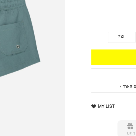
2XL
 קארד ›
MY LIST
מתנה