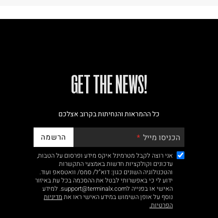
!GET THE NEWS
כל ההמראות והנחיתות בקרוב אצלכם
הרשמה
הכניסו מייל
אני רוצה לקבל מטרמינל איקס מידע ופרסום על הטבות,
עדכונים וקולקציות חדשות באמצעי התקשרות
והטכנולוגיה השונים כגון: דוא"ל/ סמס/ וואטסאפ ועוד.
ידוע לי כי באפשרותי לבטל את ההסכמה בכל עת באיזור
האישי או בפנייה לsupport@terminalx.com. למידע
נוסף על אופן השימוש במידע האישי ראו את
מדיניות
הפרטיות.