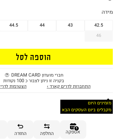
מידה
44.5
44
43
42.5
46
הוספה לסל
חברי מועדון DREAM CARD
בקניה זו ניתן לצבור כ 100 נקודות
התחברות לדרים קארד ›
הצטרפות לדרים
מזמינים היום
מקבלים ביום העסקים הבא
1
אספקה
החלפה
החזרה