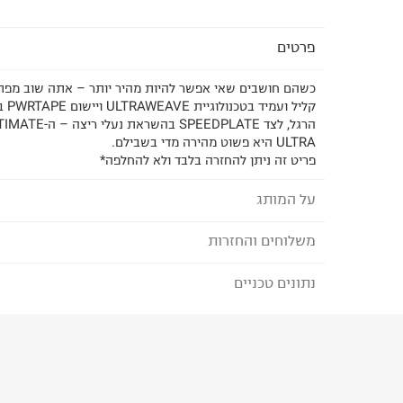
פרטים
כשהם חושבים שאי אפשר להיות מהיר יותר – אתה שוב מפתי
קליל
ULTRA היא פשוט מהירה מדי בשבילם.
פריט זה ניתן להחזרה בלבד ולא להחלפה*
על המותג
משלוחים והחזרות
PUMA - פומה
החל משנות הארבעים של המאה ה
נתונים טכניים
לבחירת בשיטת המשלוח המתאימה לכם,
נא ללחוץ כאן
קלאסיים ועל זמניים למלתחת בגדי הסטריט והספורט ש
הזמנתם והתחרטתם?
להפתיע עם בגדים ונעליים טרנדיים ברוח הזמן לגברים,
הרכב בד/חומר
:
100% סינטטי
₪) לזמן מוגבל! חינם בהזמנות מעל 500 ₪.
לפרטים נא
ארץ ייצור
:
וייטנאם
ניתן גם להחזיר את החבילה דרך דואר ישראל ללא תשל
הוראות כביסה