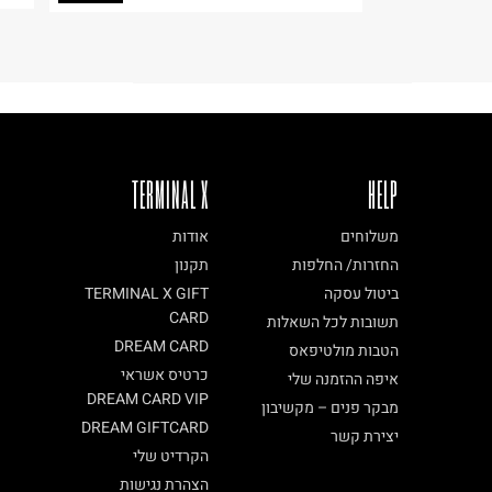
ח.פ. 515722536
TERMINAL X
HELP
משלוחים
אודות
החזרות/ החלפות
תקנון
ביטול עסקה
TERMINAL X GIFT
CARD
תשובות לכל השאלות
DREAM CARD
הטבות מולטיפאס
כרטיס אשראי
איפה ההזמנה שלי
DREAM CARD VIP
מבקר פנים – מקשיבון
DREAM GIFTCARD
יצירת קשר
הקרדיט שלי
הצהרת נגישות