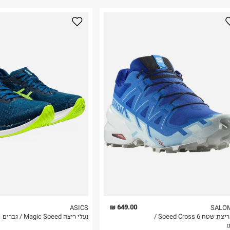
נא על גבי החבילה
רות באתר בלבד
 בלבד. לא ניתן
649.00 ₪
ASICS
SALO
נעלי ריצת שטח Speed Cross 6 /
נעלי ריצה Magic Speed / גברים
ם