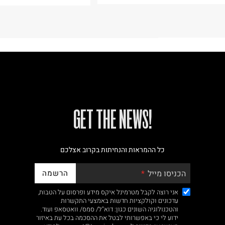
!GET THE NEWS
כל ההמראות והנחיתות בקרוב אצלכם
הרשמה
הכניסו מייל
אני רוצה לקבל מטרמינל איקס מידע ופרסום על הטבות,
עדכונים וקולקציות חדשות באמצעי התקשרות
והטכנולוגיה השונים כגון: דוא"ל/ סמס/ וואטסאפ ועוד.
ידוע לי כי באפשרותי לבטל את ההסכמה בכל עת באיזור