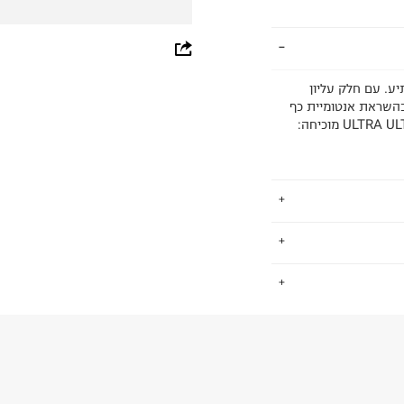
whatsapp
facebook
ע. עם חלק עליון
 ועמיד בטכנולוגיית ULTRAWEAVE ויישום PWRTAPE בהשראת אנטומיית כף
pinterest
הרגל, לצד SPEEDPLATE בהשראת נעלי ריצה – ה-ULTRA ULTIMATE מוכיחה:
copy link
-20 המותג לא מפסיק להציע פריטים
.
לנו, אך גם יודע
 נשים וילדים.
החזרות / החלפות בקליק עם שליח עד הבית ב-14.9 ₪ (במקום ב-19.9
 ללחוץ כאן
.
ום.
למידע נא ללחוץ