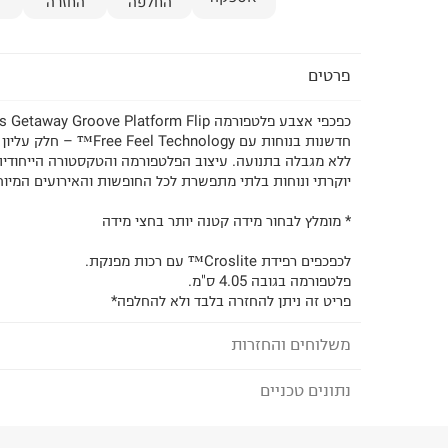
החלפה
החזרה
פרטים
חדשנות בנוחות עם el Technology
ללא מגבלה בתנועה. עיצוב הפלטפורמה והטקסטורה הייחודי
יוקרתי ונוחות בלתי מתפשרת לכל החופשות והאירועים המיוח
* מומלץ לבחור מידה קטנה יותר בחצי מידה
לכפכפים רפידת Croslite™ עם רכות מפנקת.
פלטפורמה בגובה 4.05 ס"מ.
פריט זה ניתן להחזרה בלבד ולא להחלפה*
משלוחים והחזרות
נתונים טכניים
לבחירת בשיטת המשלוח המתאימה לכם,
נא ללחוץ כאן
הזמנתם והתחרטתם?