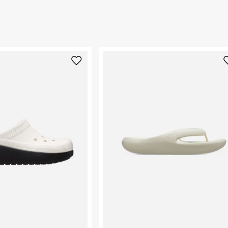
החזרות / החלפות בקליק עם שליח עד הבית ב-14.9 ₪ (במקום ב-19.9
 ללחוץ כאן
.
ום.
למידע נא ללחוץ
נא על גבי החבילה
רות באתר בלבד
 בלבד. לא ניתן