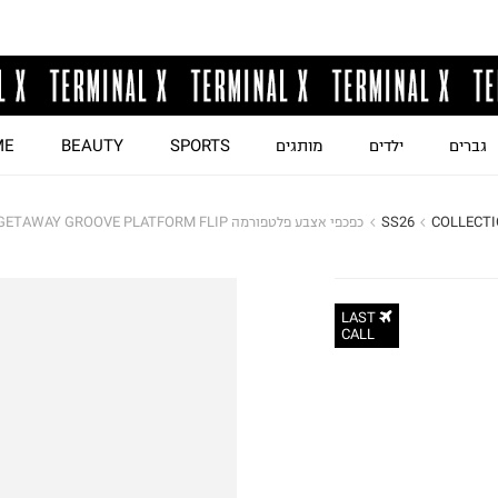
גברים
ילדים
מותגים
SPORTS
BEAUTY
ME
COLLECT
SS26
כפכפי אצבע פלטפורמה CROCS GETAWAY GROOVE PLATFORM FLIP / נשים
LAST
CALL