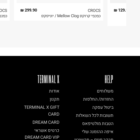
תמוז סחר
ביאליק 5, תל אביב.
6. נעליים ניתן להחזיר רק בקופסתם המקורית בלבד.
299.90 ₪
129.90 ₪
OCS
CROCS
Cross Sto
כפכפי קרוקס Mellow Clog / יוניסקס
כפכפי אצבע
ח.פ. 510963580
TERMINAL X
HELP
משלוחים
אודות
החזרות/ החלפות
תקנון
ביטול עסקה
TERMINAL X GIFT
CARD
תשובות לכל השאלות
DREAM CARD
הטבות מולטיפאס
כרטיס אשראי
איפה ההזמנה שלי
DREAM CARD VIP
מבקר פנים – מקשיבון