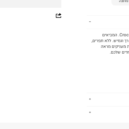
מתנה
whatsapp
facebook
כפכפי אצבע פלטפורמה Crocs Getaway Groove Platform Flip. המביאים
pinterest
Free Fe™ – חלק עליון רך וגמיש. ללא תפרים,
ת מעניקים מראה
copy link
דים שלכם.
.