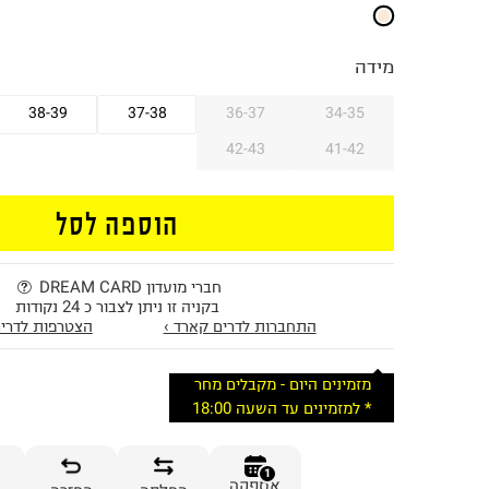
מידה
38-39
37-38
36-37
34-35
42-43
41-42
הוספה לסל
חברי מועדון DREAM CARD
בקניה זו ניתן לצבור כ 24 נקודות
התחברות לדרים קארד ›
הצטרפות לדרים
מזמינים היום - מקבלים מחר
* למזמינים עד השעה 18:00
1
אספקה