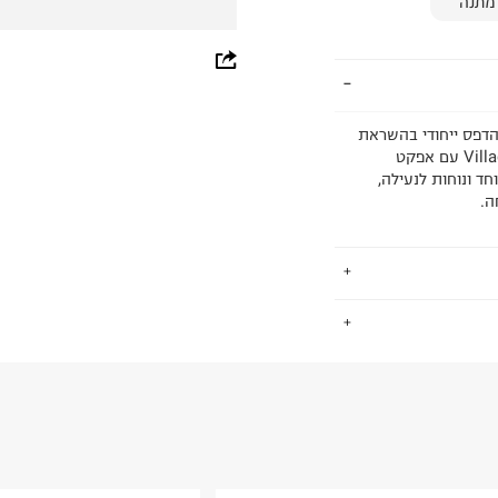
מתנה
whatsapp
facebook
ינקרפט Crocs Minecraft Classic Clog עם הדפס ייחודי בהשראת
pinterest
המשחק האהוב וג'יביטים Jibbitz™ בלעדיים, כולל דמות Villager עם אפקט
ד ונוחות לנעילה,
copy link
ה.
.
החזרות / החלפות בקליק עם שליח עד הבית ב-14.9 ₪ (במקום ב-19.9
 ללחוץ כאן
.
ום.
למידע נא ללחוץ