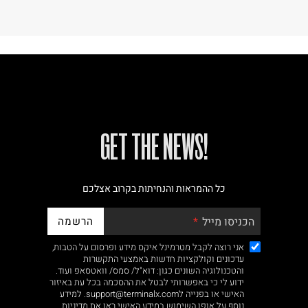
!GET THE NEWS
כל ההמראות והנחיתות בקרוב אצלכם
הרשמה
הכניסו מייל
אני רוצה לקבל מטרמינל איקס מידע ופרסום על הטבות,
עדכונים וקולקציות חדשות באמצעי התקשרות
והטכנולוגיה השונים כגון: דוא"ל/ סמס/ וואטסאפ ועוד.
ידוע לי כי באפשרותי לבטל את ההסכמה בכל עת באיזור
האישי או בפנייה לsupport@terminalx.com. למידע
נוסף על אופן השימוש במידע האישי ראו את
מדיניות