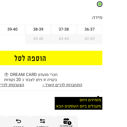
מידה
39-40
38-39
37-38
36-37
45-46
43-44
42-43
הוספה לסל
חברי מועדון DREAM CARD
בקניה זו ניתן לצבור כ 20 נקודות
התחברות לדרים קארד ›
הצטרפות לדרים
מזמינים היום
מקבלים ביום העסקים הבא
1
אספקה