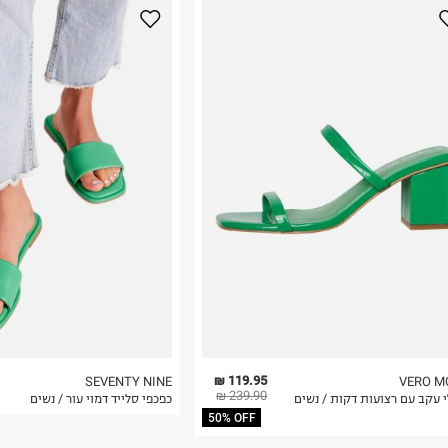
נא על גבי החבילה
רות באתר בלבד
 בלבד. לא ניתן
119.95 ₪
SEVENTY NINE
VERO M
239.90 ₪
 עקב עם רצועות דקות / נשים
כפכפי סלייד דמוי עור / נשים
50% OFF