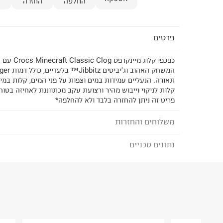
החלפה
החזרה
פרטים
כפכפי קלוג מי
תאורה. הנעליים עמידות במים וצפות על פני המים, קלות במיוח
קלות לניקוי וייבוש מהיר ורצועת עקב מכתווננת לאחיזה בטוח
פריט זה ניתן להחזרה בלבד ולא להחלפה*
משלוחים והחזרות
נתונים טכניים
לבחירת בשיטת המשלוח המתאימה לכם,
נא ללחוץ כאן
הזמנתם והתחרטתם?
הרכב בד/חומר
:
קרוסלייט )סינתטי(
₪) לזמן מוגבל! חינם בהזמנות מעל 500 ₪.
לפרטים נא
ארץ ייצור
:
סין
ניתן גם להחזיר את החבילה דרך דואר ישראל ללא תשל
הוראות כביסה
כאן
.