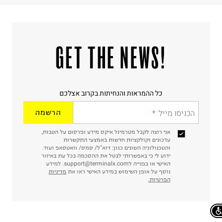
!GET THE NEWS
כל ההמראות והנחיתות בקרוב אצלכם
הכניסו מייל
הרשמה
אני רוצה לקבל מטרמינל איקס מידע ופרסום על הטבות,
עדכונים וקולקציות חדשות באמצעי התקשרות
והטכנולוגיה השונים כגון: דוא"ל/ סמס/ וואטסאפ ועוד.
ידוע לי כי באפשרותי לבטל את ההסכמה בכל עת באיזור
האישי או בפנייה לsupport@terminalx.com. למידע
נוסף על אופן השימוש במידע האישי ראו את
מדיניות
הפרטיות.