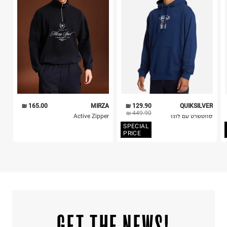
4. לא ניתן להחזיר ויטמינים ותוספי תזונה.
ח.פ. 510963580
5. יש להחזיר את כל הפריטים עם התוויות.
6. נעליים ניתן להחזיר רק בקופסתם המקורית בלבד.
165.00 ₪
MIRZA
129.90 ₪
QUIKSILVER
449.90 ₪
סווטשרט עם לוגו
Active Zipper
SPECIAL
PRICE
!GET THE NEWS