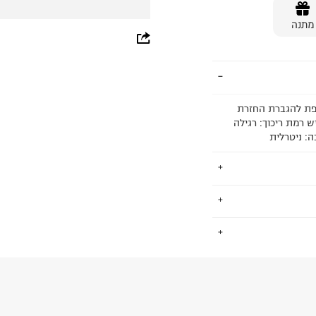
מתנה
whatsapp
facebook
pinterest
ית ביניים מוקצפת להגברת החזרת
copy link
ש רמת ריכוך: רגילה
י. החברה שהחלה
.
נולוגיות מתקדמות
יות של אסיקס
מוד מעמיק של גוף
החזרות / החלפות בקליק עם שליח עד הבית ב-14.9 ₪ (במקום ב-19.9
יצור מתקדם של
 ללחוץ כאן
.
ם וחובבים,