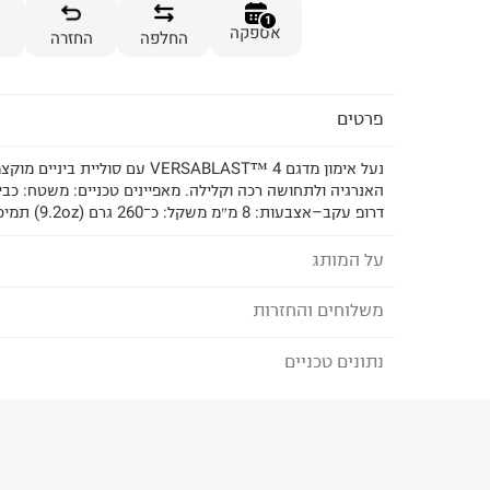
1
אספקה
החלפה
החזרה
פרטים
נעל אימון מדגם VERSABLAST™ 4 עם סולי
האנרגיה ולתחושה רכה וקלילה. מאפיינים טכניים: משטח: כבי
דרופ עקב–אצבעות: 8 מ״מ משקל: כ־260 גרם (9.2oz) תמיכה: ניטרלית
על המותג
משלוחים והחזרות
ASICS - אסיקס
Asics הינה חברת נעלי ספורט וביגוד ספורט מקצוע
נתונים טכניים
לבחירת בשיטת המשלוח המתאימה לכם,
נא ללחוץ כאן
דרכה ביפן מייצרת מזה שנים מוצרי איכות מבוססי טכ
הזמנתם והתחרטתם?
תוך חשיבה מתמדת על הצורך של לקוחותיה. המקצוע
מתחילה במרכז המחקר הייחודי שלה ביפן, העוסק בלי
הרכב בד/חומר
:
Syn
האדם ובמחקר וניתוח של חומרים שונים המשמשים לי
₪) לזמן מוגבל! חינם בהזמנות מעל 500 ₪.
לפרטים נא
ארץ ייצור
:
וייטנאם
מוצרי ספורט לגברים, נשים וילדים. ספורטאים מקצועיי