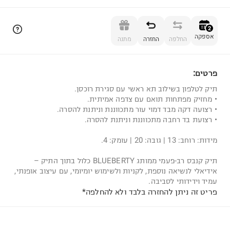
הוספה לסל
2
אספקה
החלפה
החזרה
מתנה
פרטים:
2
תיק לטלפון בשילוב תא ראשי עם סגירת רוכסן.
• מחזיק מפתחות תואם עם צדפה אמיתית.
• רצועה דקה מבד דמוי עור מתכווננת וניתנת להסרה.
• רצועת בד רחבה מתכווננת וניתנת להסרה.
מידות: רוחב: 13 | גובה: 20 | עומק: 4.
תיק קנבס רב-פעמי ממותג BLUEBERTY כלול בתוך התיק –
אידיאלי לנשיאה נוספת, לקניות ולשימוש יומיומי, עם עיצוב אופנתי,
עמיד וידידותי לסביבה.
פריט זה ניתן להחזרה בלבד ולא להחלפה*