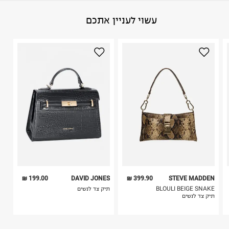
באתר בלבד בהתאם לתנאי השימוש.
הרכב בד/חומר
:
דמוי עור
עשוי לעניין אתכם
חשוב לשים לב:
ארץ ייצור
:
סין
אין הוראות מיוחדות
1. לא ניתן להחזיר פריטים שבירים דרך הדואר.
2. לא ניתן להחזיר חולצות בי"ס מודפסות בהדפסה אישית.
היבואן
3. מוצרי טיפוח ניתן להחזיר סגורים באריזתם המקורית
טי.טי.אנד קיי תיקים
בלבד. לא ניתן להחזיר לקים.
המסילה 156, פארק ראם.
4. לא ניתן להחזיר ויטמינים ותוספי תזונה.
ח.פ. 513497800
5. יש להחזיר את כל הפריטים עם התוויות.
6. נעליים ניתן להחזיר רק בקופסתם המקורית בלבד.
199.00 ₪
DAVID JONES
399.90 ₪
STEVE MADDEN
BLOULI BEIGE SNAKE
תיק צד לנשים
תיק צד לנשים