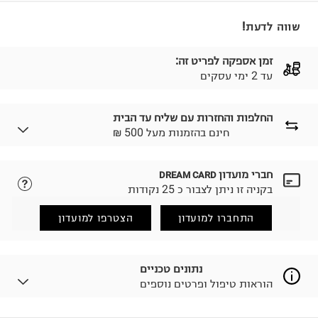
שווה לדעת!
זמן אספקה לפריט זה:
עד 2 ימי עסקים
החלפות והחזרות עם שליח עד הבית
₪ חינם בהזמנות מעל 500
חברי מועדון
DREAM CARD
לבחירת בשיטת המשלוח המתאימה לכם,
נא ללחוץ כאן.
בקניה זו ניתן לצבור כ 25 נקודות
הזמנתם והתחרטתם?
החזרות / החלפות בקליק עם שליח עד הבית ב-14.9 ₪
התחברו למועדון
הצטרפו למועדון
(במקום ב-19.9 ₪) לזמן מוגבל! חינם בהזמנות מעל 500 ₪.
לפרטים נא ללחוץ כאן
.
ניתן גם להחזיר את החבילה דרך דואר ישראל ללא תשלום.
נתונים טכניים
למידע נא ללחוץ כאן
.
הוראות טיפול ופרטים נוספים
לפני החזרת החבילה, חשוב להדביק את מדבקת הגוביינא על
גבי החבילה במקום בו הודבקה הכתובת שלכם.
פריטים שבירים יש להחזיר עם שליח דרך ממשק ההחזרות