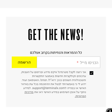
!GET THE NEWS
כל ההמראות והנחיתות בקרוב אצלכם
הכניסו מייל
הרשמה
אני רוצה לקבל מטרמינל איקס מידע ופרסום על הטבות,
עדכונים וקולקציות חדשות באמצעי התקשרות
והטכנולוגיה השונים כגון: דוא"ל/ סמס/ וואטסאפ ועוד.
ידוע לי כי באפשרותי לבטל את ההסכמה בכל עת באיזור
האישי או בפנייה לsupport@terminalx.com. למידע
נוסף על אופן השימוש במידע האישי ראו את
מדיניות
הפרטיות.