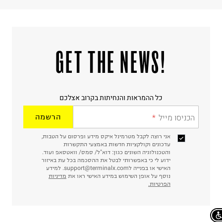
!GET THE NEWS
כל ההמראות והנחיתות בקרוב אצלכם
הכניסו מייל
הרשמה
אני רוצה לקבל מטרמינל איקס מידע ופרסום על הטבות,
עדכונים וקולקציות חדשות באמצעי התקשרות
והטכנולוגיה השונים כגון: דוא"ל/ סמס/ וואטסאפ ועוד.
ידוע לי כי באפשרותי לבטל את ההסכמה בכל עת באיזור
האישי או בפנייה לsupport@terminalx.com. למידע
נוסף על אופן השימוש במידע האישי ראו את
מדיניות
הפרטיות.