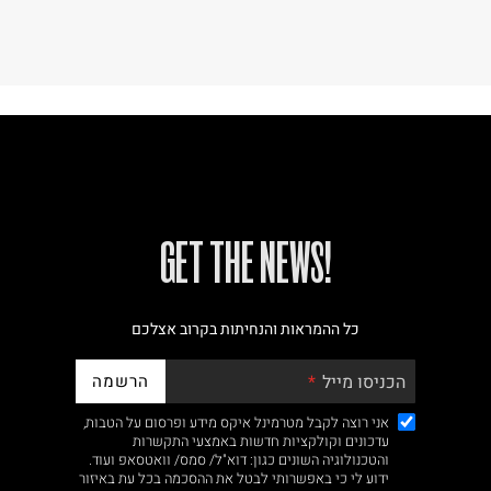
!GET THE NEWS
כל ההמראות והנחיתות בקרוב אצלכם
הרשמה
הכניסו מייל
אני רוצה לקבל מטרמינל איקס מידע ופרסום על הטבות,
עדכונים וקולקציות חדשות באמצעי התקשרות
והטכנולוגיה השונים כגון: דוא"ל/ סמס/ וואטסאפ ועוד.
ידוע לי כי באפשרותי לבטל את ההסכמה בכל עת באיזור