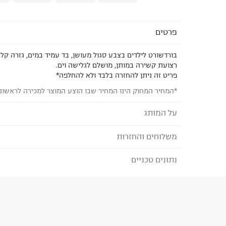
פרטים
בורדשורט לילדים בצבע סגול מעושן, בד עמיד במים, גזרה קלא
רצועת קשירה במותן, מושלם לגלישה וים.
פריט זה ניתן להחזרה בלבד ולא להחלפה*
*המחיר המחוק הינו המחיר שבו הוצע המוצר למכירה לראשונ
על המותג
משלוחים והחזרות
BILLABONG - בילבונג
מותג גלישה אוסטרלי שמביא איתו את וייב החופש וה
נתונים טכניים
לבחירת בשיטת המשלוח המתאימה לכם,
נא ללחוץ כאן
איכותיים, הדפסים טרנדיים ועיצובים נוחים לגברים ונש
הזמנתם והתחרטתם?
את בגדי הים והשמלות הקלילות בקיץ, אך גם את הסו
בחורף.
הרכב בד/חומר
:
100% Recycled Polyester
₪) לזמן מוגבל! חינם בהזמנות מעל 500 ₪.
לפרטים נא
ארץ ייצור
:
סין
ניתן גם להחזיר את החבילה דרך דואר ישראל ללא תשל