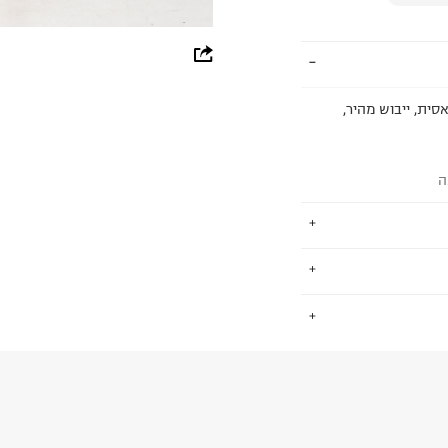
whatsapp
facebook
סית, ייבוש מהיר,
pinterest
copy link
ה
טבע בבדים
.
ים. אנחנו אוהבים
וטשירטים החמים
החזרות / החלפות בקליק עם שליח עד הבית ב-14.9 ₪ (במקום ב-19.9
 ללחוץ כאן
.
ום.
למידע נא ללחוץ