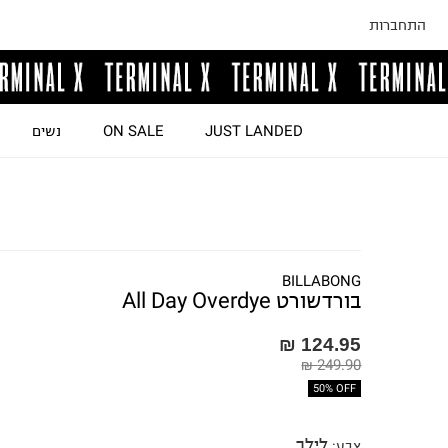
התחברות
JUST LANDED
ON SALE
נשים
BILLABONG
בורדשורט All Day Overdye
124.95 ₪
249.90 ₪
50% OFF
לילך
צבע
: