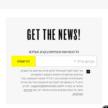
!GET THE NEWS
כל ההמראות והנחיתות בקרוב אצלכם
הכניסו מייל
הרשמה
אני רוצה לקבל מטרמינל איקס מידע ופרסום על הטבות,
עדכונים וקולקציות חדשות באמצעי התקשרות
והטכנולוגיה השונים כגון: דוא"ל/ סמס/ וואטסאפ ועוד.
ידוע לי כי באפשרותי לבטל את ההסכמה בכל עת באיזור
האישי או בפנייה לsupport@terminalx.com. למידע
נוסף על אופן השימוש במידע האישי ראו את
מדיניות
הפרטיות.