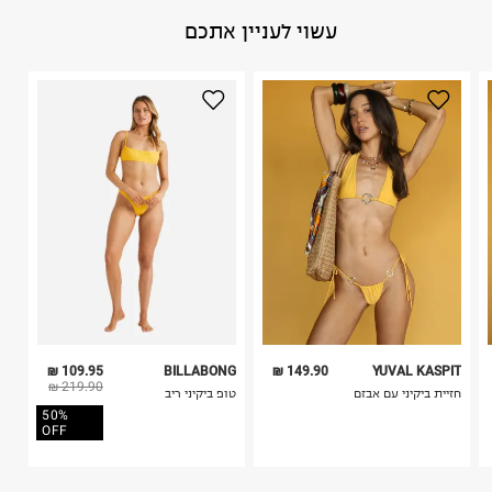
באתר בלבד בהתאם לתנאי השימוש.
הרכב בד/חומר
:
74% Recycled Polyester 21% Polyester 5%
עשוי לעניין אתכם
חשוב לשים לב:
Elastane
ארץ ייצור
:
סין
1. לא ניתן להחזיר פריטים שבירים דרך הדואר.
הוראות כביסה
2. לא ניתן להחזיר חולצות בי"ס מודפסות בהדפסה אישית.
3. מוצרי טיפוח ניתן להחזיר סגורים באריזתם המקורית
בלבד. לא ניתן להחזיר לקים.
4. לא ניתן להחזיר ויטמינים ותוספי תזונה.
5. יש להחזיר את כל הפריטים עם התוויות.
כביסה עדינה במכונה עד-30°C
6. נעליים ניתן להחזיר רק בקופסתם המקורית בלבד.
לכבס צבעים כהים בנפרד
ללא חומרי הלבנה, ללא השריה
אין לשפשף במקום אחד
לייבש הפוך ובצל
אין לייבש במכונת ייבוש
אסור לגהץ
ניקוי יבש אסור
ללא סחיטה
109.95 ₪
BILLABONG
149.90 ₪
YUVAL KASPIT
היבואן
219.90 ₪
חזיית ביקיני עם אבזם
טופ ביקיני ריב
בילי האוס בע"מ
50%
575 ת.ד, בית חירות.
OFF
ח.פ.512836677