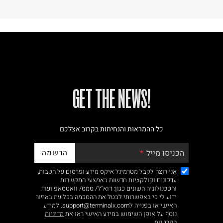
!GET THE NEWS
כל ההמראות והנחיתות בקרוב אצלכם
הרשמה
הכניסו מייל
אני רוצה לקבל מטרמינל איקס מידע ופרסום על הטבות,
עדכונים וקולקציות חדשות באמצעי התקשרות
והטכנולוגיה השונים כגון: דוא"ל/ סמס/ וואטסאפ ועוד.
ידוע לי כי באפשרותי לבטל את ההסכמה בכל עת באיזור
האישי או בפנייה לsupport@terminalx.com. למידע
נוסף על אופן השימוש במידע האישי ראו את
מדיניות
הפרטיות.