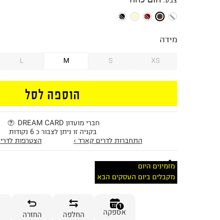
צבע
:
מידה
L
M
S
XS
הוספה לסל
חברי מועדון DREAM CARD
בקניה זו ניתן לצבור כ 6 נקודות
התחברות לדרים קארד ›
הצטרפות לדרים
מזמינים היום
מקבלים ביום העסקים הבא
1
אספקה
החלפה
החזרה