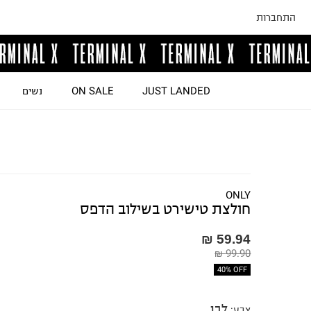
התחברות
JUST LANDED
ON SALE
נשים
ONLY
חולצת טישירט בשילוב הדפס
59.94 ₪
99.90 ₪
40% OFF
לבן
צבע
: