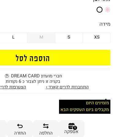
מידה
L
M
S
XS
הוספה לסל
חברי מועדון DREAM CARD
בקניה זו ניתן לצבור כ 6 נקודות
התחברות לדרים קארד ›
הצטרפות לדרים
מזמינים היום
מקבלים ביום העסקים הבא
1
אספקה
החלפה
החזרה