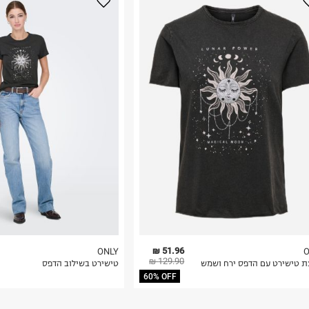
נא על גבי החבילה
רות באתר בלבד
 בלבד. לא ניתן
51.96 ₪
ONLY
O
129.90 ₪
ת טישירט עם הדפס ירח ושמש
טישירט בשילוב הדפס
60% OFF