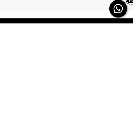
Chat on WhatsApp
TERMINAL X
HELP
משלוחים
אודות
החזרות/ החלפות
תקנון
ביטול עסקה
TERMINAL X GIFT
CARD
תשובות לכל השאלות
DREAM CARD
הטבות מולטיפאס
כרטיס אשראי
איפה ההזמנה שלי
DREAM CARD VIP
מבקר פנים – מקשיבון
DREAM GIFTCARD
יצירת קשר
הקרדיט שלי
הצהרת נגישות
מפת אתר