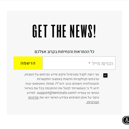
!GET THE NEWS
כל ההמראות והנחיתות בקרוב אצלכם
הכניסו מייל
הרשמה
אני רוצה לקבל מטרמינל איקס מידע ופרסום על הטבות,
עדכונים וקולקציות חדשות באמצעי התקשרות
והטכנולוגיה השונים כגון: דוא"ל/ סמס/ וואטסאפ ועוד.
ידוע לי כי באפשרותי לבטל את ההסכמה בכל עת באיזור
האישי או בפנייה לsupport@terminalx.com. למידע
נוסף על אופן השימוש במידע האישי ראו את
מדיניות
הפרטיות.