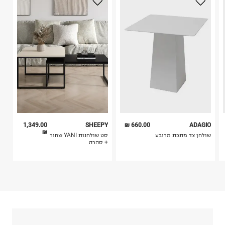
3. מוצרי טיפוח ניתן להחזיר סגורים באריזתם המקורית
האורג 6, מודיעין.
בלבד. לא ניתן להחזיר לקים.
ח.פ. 512711441
4. לא ניתן להחזיר ויטמינים ותוספי תזונה.
5. יש להחזיר את כל הפריטים עם התוויות.
6. נעליים ניתן להחזיר רק בקופסתם המקורית בלבד.
1,349.00
SHEEPY
660.00 ₪
ADAGIO
₪
שולחן צד מתכת מרובע
סט שולחנות YANI שחור
+ סהרה