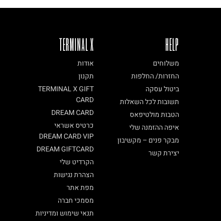
TERMINAL X
HELP
משלוחים
אודות
החזרות/ החלפות
תקנון
ביטול עסקה
TERMINAL X GIFT
CARD
תשובות לכל השאלות
DREAM CARD
הטבות מולטיפאס
כרטיס אשראי
איפה ההזמנה שלי
DREAM CARD VIP
מבקר פנים – מקשיבון
DREAM GIFTCARD
יצירת קשר
הקרדיט שלי
הצהרת נגישות
מפת אתר
מסמכי חברה
תנאי שימוש ומדיניות