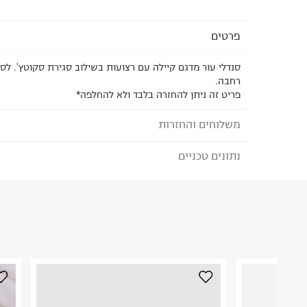
פרטים
סנדלי עור מדגם קיילה עם רצועות בשילוב סגירת סקוטץ'. לס
רחבה.
פריט זה ניתן להחזרה בלבד ולא להחלפה*
משלוחים והחזרות
נתונים טכניים
לבחירת בשיטת המשלוח המתאימה לכם,
נא ללחוץ כאן
הזמנתם והתחרטתם?
הרכב בד/חומר
:
שפאלט
₪) לזמן מוגבל! חינם בהזמנות מעל 500 ₪.
לפרטים נא
ארץ ייצור
:
ישראל
ניתן גם להחזיר את החבילה דרך דואר ישראל ללא תשל
הוראות כביסה
כאן
.
לפני החזרת החבילה, חשוב להדביק את מדבקת הגוביי
במקום בו הודבקה הכתובת שלכם.