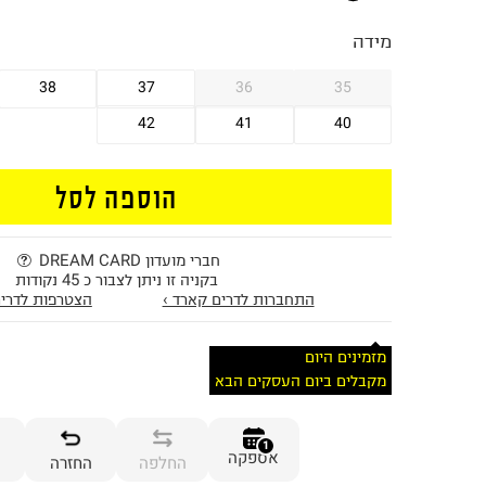
מידה
38
37
36
35
42
41
40
הוספה לסל
חברי מועדון DREAM CARD
בקניה זו ניתן לצבור כ 45 נקודות
התחברות לדרים קארד ›
הצטרפות לדרים
מזמינים היום
מקבלים ביום העסקים הבא
1
אספקה
החלפה
החזרה