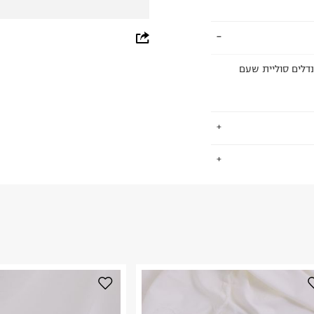
whatsapp
facebook
נדלים סוליית שעם
pinterest
copy link
.
החזרות / החלפות בקליק עם שליח עד הבית ב-14.9 ₪ (במקום ב-19.9
 ללחוץ כאן
.
ום.
למידע נא ללחוץ
נא על גבי החבילה