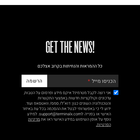
!GET THE NEWS
כל ההמראות והנחיתות בקרוב אצלכם
הרשמה
הכניסו מייל
אני רוצה לקבל מטרמינל איקס מידע ופרסום על הטבות,
עדכונים וקולקציות חדשות באמצעי התקשרות
והטכנולוגיה השונים כגון: דוא"ל/ סמס/ וואטסאפ ועוד.
ידוע לי כי באפשרותי לבטל את ההסכמה בכל עת באיזור
האישי או בפנייה לsupport@terminalx.com. למידע
נוסף על אופן השימוש במידע האישי ראו את
מדיניות
הפרטיות.