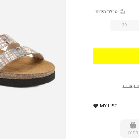
טבלת מידות
39
 קארד ›
MY LIST
מתנה