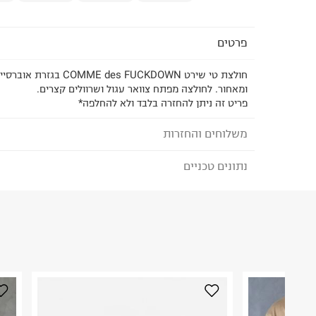
פרטים
חולצת טי שירט ME des FUCKDOWN
ומאחור. לחולצה מפתח צוואר עגול ושרוולים קצרים.
פריט זה ניתן להחזרה בלבד ולא להחלפה*
משלוחים והחזרות
נתונים טכניים
לבחירת בשיטת המשלוח המתאימה לכם,
נא ללחוץ כאן
הזמנתם והתחרטתם?
הרכב בד/חומר
:
100% כותנה
₪) לזמן מוגבל! חינם בהזמנות מעל 500 ₪.
לפרטים נא
ארץ ייצור
:
סין
ניתן גם להחזיר את החבילה דרך דואר ישראל ללא תשל
הוראות כביסה
כאן
.
לפני החזרת החבילה, חשוב להדביק את מדבקת הגוביי