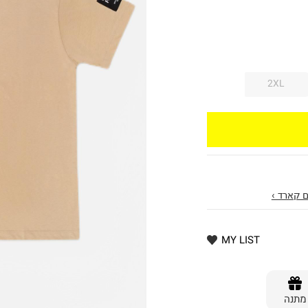
2XL
 קארד ›
MY LIST
מתנה