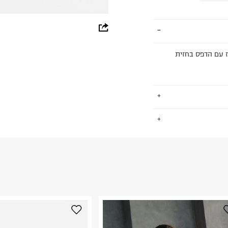
whatsapp
facebook
COM בגזרת אוברסייז עם הדפס בחזית
pinterest
copy link
.
החזרות / החלפות בקליק עם שליח עד הבית ב-14.9 ₪ (במקום ב-19.9
 ללחוץ כאן
.
ום.
למידע נא ללחוץ
נא על גבי החבילה