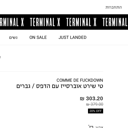
התחברות
JUST LANDED
ON SALE
נשים
ד
COMME DE FUCKDOWN
טי שירט אוברסייז עם הדפס / גברים
303.20 ₪
379.00 ₪
20% OFF
בז'
צבע
: