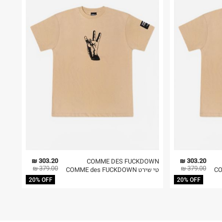
303.20 ₪
303.20 ₪
COMME DES FUCKDOWN
379.00 ₪
379.00 ₪
טי שירט COMME des FUCKDOWN
20% OFF
20% OFF