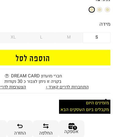
מידה
XL
L
M
S
הוספה לסל
חברי מועדון DREAM CARD
בקניה זו ניתן לצבור כ 30 נקודות
התחברות לדרים קארד ›
הצטרפות לדרים
מזמינים היום
מקבלים ביום העסקים הבא
1
אספקה
החלפה
החזרה