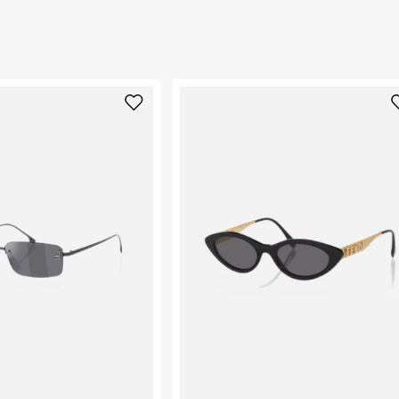
החזרות / החלפות בקליק עם שליח עד הבית ב-14.9 ₪ (במקום ב-19.9
 ללחוץ כאן
.
ום.
למידע נא ללחוץ
נא על גבי החבילה
רות באתר בלבד
 בלבד. לא ניתן