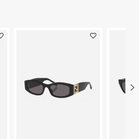
הרכב בד/חומר
:
Metal
₪) לזמן מוגבל! חינם בהזמנות מעל 500 ₪.
לפרטים נא
ארץ ייצור
:
איטליה
ניתן גם להחזיר את החבילה דרך דואר ישראל ללא תשל
היבואן
כאן
.
טרמינל איקס אונליין בע"מ
בית פוקס-רח' החרמון
לפני החזרת החבילה, חשוב להדביק את מדבקת הגוביי
קריית שדה התעופה
במקום בו הודבקה הכתובת שלכם.
ח.פ. 515722536
פריטים שבירים יש להחזיר עם שליח דרך ממשק ההחז
בהתאם לתנאי השימוש.
חשוב לשים לב:
1. לא ניתן להחזיר פריטים שבירים דרך הדואר.
2. לא ניתן להחזיר חולצות בי"ס מודפסות בהדפסה אישית.
3. מוצרי טיפוח ניתן להחזיר סגורים באריזתם המקורית
להחזיר לקים.
4. לא ניתן להחזיר ויטמינים ותוספי תזונה.
5. יש להחזיר את כל הפריטים עם התוויות.