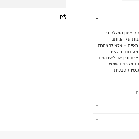
whatsapp
facebook
 איזון מושלם בין
יבות של המותג
pinterest
ר ראייה – אלא להצהרת
 מעודנות ודגשים
copy link
ילים ובין אם לאירועים
ינת מקרני השמש.
גנטיות טבעית
ה
.