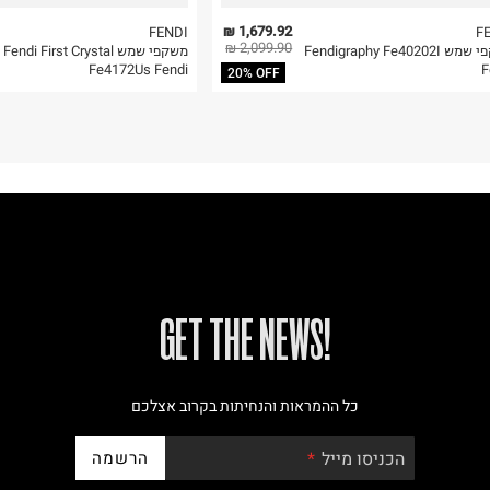
1,679.92 ₪
FENDI
F
2,099.90 ₪
משקפי שמש Fendigraphy Fe40202I
משקפי שמש Fendi First Crystal
Fe4172Us Fendi
F
20% OFF
!GET THE NEWS
כל ההמראות והנחיתות בקרוב אצלכם
הרשמה
הכניסו מייל