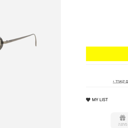
 קארד ›
MY LIST
מתנה