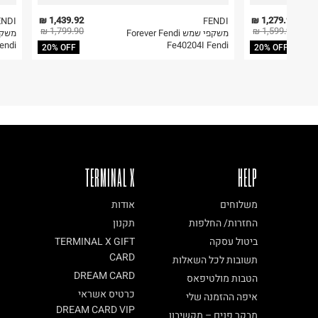
6. נעליים ניתן להחזיר רק בקופסתם המקורית בלבד.
1,439.92 ₪
1,279.92 ₪
ENDI
FENDI
1,799.90 ₪
1,599.90 ₪
משקפי שמש Forever Fendi
endi
Fe40204I Fendi
20% OFF
20% OFF
TERMINAL X
HELP
משלוחים
אודות
החזרות/ החלפות
תקנון
ביטול עסקה
TERMINAL X GIFT
CARD
תשובות לכל השאלות
DREAM CARD
הטבות מולטיפאס
כרטיס אשראי
איפה ההזמנה שלי
DREAM CARD VIP
מבקר פנים – מקשיבון