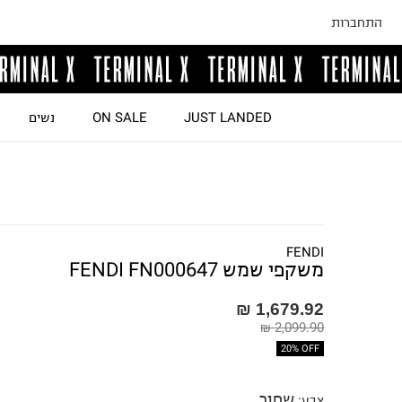
התחברות
JUST LANDED
ON SALE
נשים
FENDI
משקפי שמש FENDI FN000647
1,679.92 ₪
2,099.90 ₪
20% OFF
שחור
צבע
: