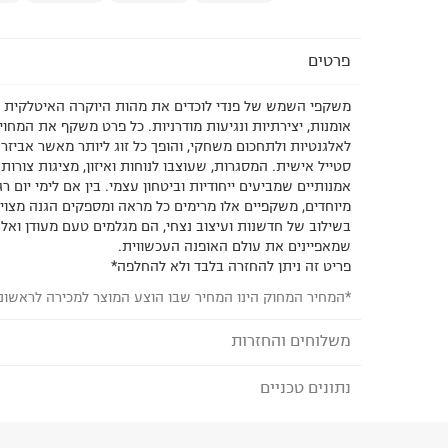
פרטים
משקפי השמש של פנדי לוכדים את מהות היוקרה האיטלקית עם
אומנות, יצירתיות ונגיעות מודרניות. כל פרט משקף את המחו
לאלגנטיות ולתחכום משחקי, והופך כל זוג ליותר מאשר אביז
סטייל אישית. המסגרות, שעוצבו לנוחות ואיזון, מציגות צורות
אמנותיים שמביעים ייחודיות וביטחון עצמי. בין אם לימי יום רג
מיוחדים, משקפיים אלו מרימים כל מראה ומספקים הגנה מצו
בשילוב של חדשנות ועיצוב נצחי, הם מגלמים טעם מעודן ואל
שמאפיינים את עולם האופנה העכשווית.
פריט זה ניתן להחזרה בלבד ולא להחלפה*
*המחיר המחוק הינו המחיר שבו הוצע המוצר למכירה לראשונ
משלוחים והחזרות
נתונים טכניים
לבחירת בשיטת המשלוח המתאימה לכם,
נא ללחוץ כאן
הזמנתם והתחרטתם?