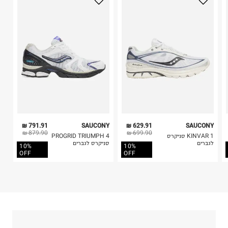
בית פוקס-רח' החרמון
בלבד. לא ניתן להחזיר לקים.
קריית שדה התעופה
4. לא ניתן להחזיר ויטמינים ותוספי תזונה.
ח.פ. 515722536
5. יש להחזיר את כל הפריטים עם התוויות.
6. נעליים ניתן להחזיר רק בקופסתם המקורית בלבד.
791.91 ₪
SAUCONY
629.91 ₪
SAUCONY
879.90 ₪
699.90 ₪
KINVAR 1 סניקרס
PROGRID TRIUMPH 4
לגברים
סניקרס לגברים
10%
10%
OFF
OFF