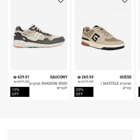
בית פוקס-רח' החרמון
בלבד. לא ניתן להחזיר לקים.
קריית שדה התעופה
4. לא ניתן להחזיר ויטמינים ותוספי תזונה.
ח.פ. 515722536
5. יש להחזיר את כל הפריטים עם התוויות.
6. נעליים ניתן להחזיר רק בקופסתם המקורית בלבד.
629.91 ₪
SAUCONY
265.93 ₪
GUESS
699.90 ₪
379.90 ₪
סניקרס NASTELE /
SHADOW 5000 סניקרס
גברים
לגברים
10%
30%
OFF
OFF