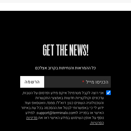
!GET THE NEWS
כל ההמראות והנחיתות בקרוב אצלכם
הרשמה
הכניסו מייל
אני רוצה לקבל מטרמינל איקס מידע ופרסום על הטבות,
עדכונים וקולקציות חדשות באמצעי התקשרות
והטכנולוגיה השונים כגון: דוא"ל/ סמס/ וואטסאפ ועוד.
ידוע לי כי באפשרותי לבטל את ההסכמה בכל עת באיזור
האישי או בפנייה לsupport@terminalx.com. למידע
נוסף על אופן השימוש במידע האישי ראו את
מדיניות
הפרטיות.