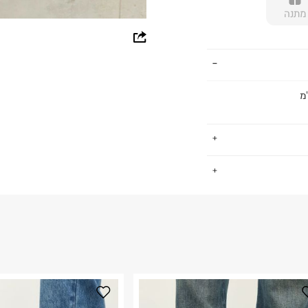
מתנה
whatsapp
facebook
pinterest
copy link
.
החזרות / החלפות בקליק עם שליח עד הבית ב-14.9 ₪ (במקום ב-19.9
 ללחוץ כאן
.
ום.
למידע נא ללחוץ
נא על גבי החבילה