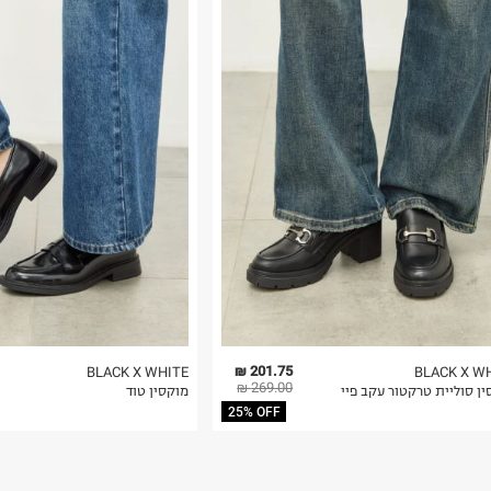
רות באתר בלבד
 בלבד. לא ניתן
201.75 ₪
BLACK X WHITE
BLACK X W
269.00 ₪
ן סוליית טרקטור עקב פיי
מוקסין טוד
25% OFF