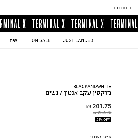
התחברות
JUST LANDED
ON SALE
נשים
BLACKANDWHITE
מוקסין עקב אנטון / נשים
201.75 ₪
269.00 ₪
25% OFF
שחור
צבע
: