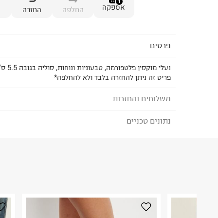
1
אספקה
החלפה
החזרה
פרטים
נעלי מוקסין פלטפורמה, טבעוניות ונוחות, סוליה בגובה 5.5 ס"מ
פריט זה ניתן להחזרה בלבד ולא להחלפה*
משלוחים והחזרות
נתונים טכניים
לבחירת בשיטת המשלוח המתאימה לכם,
נא ללחוץ כאן
הזמנתם והתחרטתם?
הרכב בד/חומר
:
עור טבעוני
₪) לזמן מוגבל! חינם בהזמנות מעל 500 ₪.
לפרטים נא
ארץ ייצור
:
סין
ניתן גם להחזיר את החבילה דרך דואר ישראל ללא תשל
הוראות כביסה
כאן
.
לפני החזרת החבילה, חשוב להדביק את מדבקת הגוביי