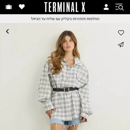
TERMINAL X
זמינים היום
חלפות והחזרות בקליק
החלפות והחזרות בקליק
עם שליח עד הבית!
ם שליח עד הבית!
קבלים ביום העסקים הבא
חלפות והחזרות בקליק
whatsapp
ם שליח עד הבית!
שלוח עד הבית החל מ₪9.9
facebook
שלוח חינם מעל ₪249
pinterest
copy link