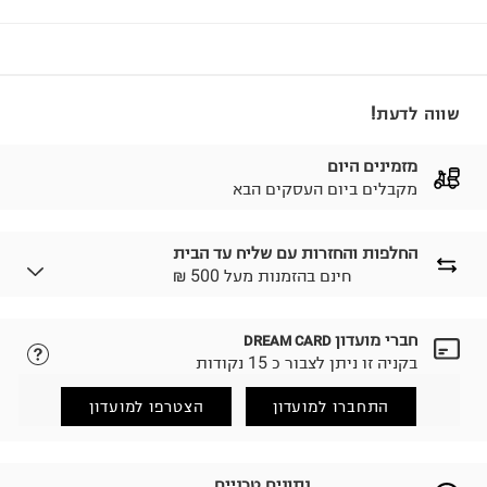
שווה לדעת!
מזמינים היום
מקבלים ביום העסקים הבא
החלפות והחזרות עם שליח עד הבית
₪ חינם בהזמנות מעל 500
חברי מועדון
DREAM CARD
לבחירת בשיטת המשלוח המתאימה לכם,
נא ללחוץ כאן.
בקניה זו ניתן לצבור כ 15 נקודות
הזמנתם והתחרטתם?
החזרות / החלפות בקליק עם שליח עד הבית ב-14.9 ₪
התחברו למועדון
הצטרפו למועדון
(במקום ב-19.9 ₪) לזמן מוגבל! חינם בהזמנות מעל 500 ₪.
לפרטים נא ללחוץ כאן
.
ניתן גם להחזיר את החבילה דרך דואר ישראל ללא תשלום.
נתונים טכניים
למידע נא ללחוץ כאן
.