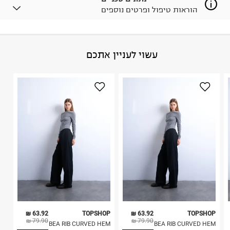
הוראות טיפול ופרטים נוספים
לפני החזרת החבילה, חשוב להדביק את מדבקת הגוביינא על
גבי החבילה במקום בו הודבקה הכתובת שלכם.
פריטים שבירים יש להחזיר עם שליח דרך ממשק ההחזרות
באתר בלבד בהתאם לתנאי השימוש.
הרכב בד/חומר
:
BLOUSE - CLOSED NECKLINE FEM WOV
עשוי לעניין אתכם
חשוב לשים לב:
CO100 Cotton 100%
ארץ ייצור
:
רומניה
1. לא ניתן להחזיר פריטים שבירים דרך הדואר.
הוראות כביסה
2. לא ניתן להחזיר חולצות בי"ס מודפסות בהדפסה אישית.
3. מוצרי טיפוח ניתן להחזיר סגורים באריזתם המקורית
בלבד. לא ניתן להחזיר לקים.
4. לא ניתן להחזיר ויטמינים ותוספי תזונה.
5. יש להחזיר את כל הפריטים עם התוויות.
כביסה עדינה במכונה עד-30°C
6. נעליים ניתן להחזיר רק בקופסתם המקורית בלבד.
לכבס צבעים כהים בנפרד
ללא חומרי הלבנה, ללא השריה
אין לשפשף במקום אחד
לייבש הפוך ובצל
אין לייבש במכונת ייבוש
אסור לגהץ
ניקוי יבש אסור
ללא סחיטה
63.92 ₪
TOPSHOP
63.92 ₪
TOPSHOP
היבואן
79.90 ₪
79.90 ₪
BEA RIB CURVED HEM
BEA RIB CURVED HEM
טרמינל איקס אונליין בע"מ