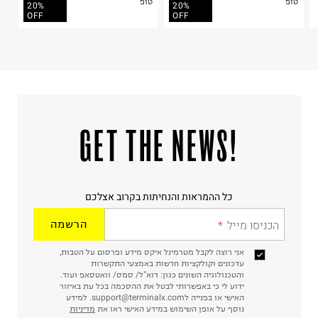
טופ
טופ
20%
20%
בית פוקס-רח' החרמון
OFF
OFF
קריית שדה התעופה
ח.פ. 515722536
!GET THE NEWS
כל ההמראות והנחיתות בקרוב אצלכם
הכניסו מייל
הרשמה
אני רוצה לקבל מטרמינל איקס מידע ופרסום על הטבות,
עדכונים וקולקציות חדשות באמצעי התקשרות
והטכנולוגיה השונים כגון: דוא"ל/ סמס/ וואטסאפ ועוד.
ידוע לי כי באפשרותי לבטל את ההסכמה בכל עת באיזור
האישי או בפנייה לsupport@terminalx.com. למידע
נוסף על אופן השימוש במידע האישי ראו את
מדיניות