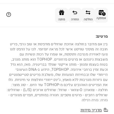
הוספה לסל
1
אספקה
החלפה
החזרה
מתנה
פרטים:
1
בין אם מדובר בחולצה ארוכת שרוולים מודפסת או טופ גרפי, פריט
חובה זה מוסיף טוויסט אישי לכל מראה יומיומי. לכו על הדפס לוגו
נועז לאווירה מגניבה ותוססת, או שמרו על רכות ונשיות עם
משבצות גינגהם או פרטים פרחוניים. TOPHOP הוא מותג מגניב,
בטוח בעצמו ומגוון - מותג אייקוני שנולד בבריטניה. מאז, הוא גדל
וכעת זמין ברחבי אירופה. TOPSHOP, הידוע ב-DNA העיצובי
הייחודי שלו ובבחירות הנועזות שלו, משלבת פריטים סטייטמנטיים
עם גיזרות מגניבות ללא מאמץ, ג'ינס ייחודי וחולצות טי חיוניות. גלו
את הפריטים האהובים עליכם מ-TOPHOP עוד היום. - סוג מוצר:
חולצה - צווארון: O-צוואר - שרוול: שרוולים ארוכים (L/S) - שרוולים:
שרוולים רחבים - פרטים נוספים: חגורה במותניים, תפרים מנוגדים -
גזרה: גזרה רגילה
מדריך מידות