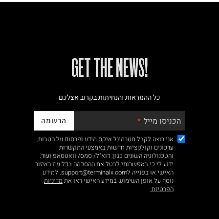
!GET THE NEWS
כל ההמראות והנחיתות בקרוב אצלכם
הרשמה
הכניסו מייל
אני רוצה לקבל מטרמינל איקס מידע ופרסום על הטבות,
עדכונים וקולקציות חדשות באמצעי התקשרות
והטכנולוגיה השונים כגון: דוא"ל/ סמס/ וואטסאפ ועוד.
ידוע לי כי באפשרותי לבטל את ההסכמה בכל עת באיזור
האישי או בפנייה לsupport@terminalx.com. למידע
נוסף על אופן השימוש במידע האישי ראו את
מדיניות
הפרטיות.