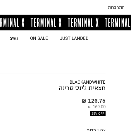
התחברות
JUST LANDED
ON SALE
נשים
BLACKANDWHITE
חצאית ג'ינס סרינה
126.75 ₪
169.00 ₪
25% OFF
כסף
צבע
: