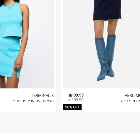
רות באתר בלבד
 בלבד. לא ניתן
99.95 ₪
TERMINAL X
VERO M
199.90 ₪
 מיני סריג
חצאית מיני סריג עם שסע
50% OFF