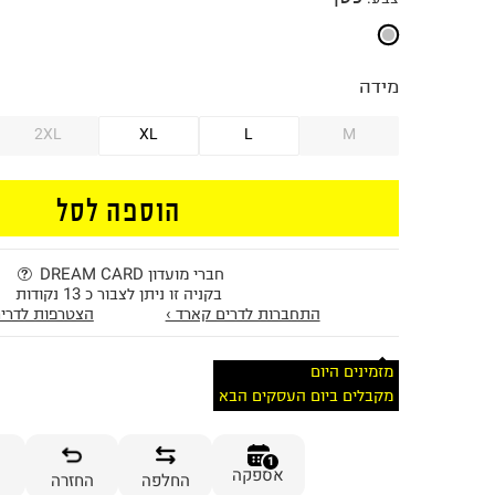
מידה
2XL
XL
L
M
הוספה לסל
חברי מועדון DREAM CARD
בקניה זו ניתן לצבור כ 13 נקודות
התחברות לדרים קארד ›
הצטרפות לדרים
מזמינים היום
מקבלים ביום העסקים הבא
1
אספקה
החלפה
החזרה