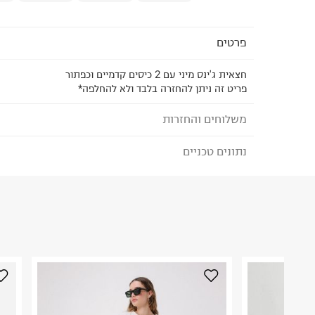
פרטים
חצאית ג'ינס מיני עם 2 כיסים קדמיים וכפתור
פריט זה ניתן להחזרה בלבד ולא להחלפה*
משלוחים והחזרות
נתונים טכניים
לבחירת בשיטת המשלוח המתאימה לכם,
נא ללחוץ כאן
הזמנתם והתחרטתם?
הרכב בד/חומר
:
70% כותנה 30% פוליאסטר
₪) לזמן מוגבל! חינם בהזמנות מעל 500 ₪.
לפרטים נא
ארץ ייצור
:
סין
ניתן גם להחזיר את החבילה דרך דואר ישראל ללא תשל
הוראות כביסה
כאן
.
לפני החזרת החבילה, חשוב להדביק את מדבקת הגוביי
במקום בו הודבקה הכתובת שלכם.