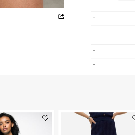
whatsapp
facebook
pinterest
copy link
.
החזרות / החלפות בקליק עם שליח עד הבית ב-14.9 ₪ (במקום ב-19.9
 ללחוץ כאן
.
ום.
למידע נא ללחוץ
נא על גבי החבילה