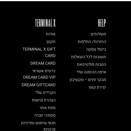
TERMINAL X
HELP
משלוחים
אודות
החזרות/ החלפות
תקנון
ביטול עסקה
TERMINAL X GIFT
CARD
תשובות לכל השאלות
DREAM CARD
הטבות מולטיפאס
כרטיס אשראי
איפה ההזמנה שלי
DREAM CARD VIP
מבקר פנים – מקשיבון
DREAM GIFTCARD
יצירת קשר
הקרדיט שלי
הצהרת נגישות
מפת אתר
מסמכי חברה
תנאי שימוש ומדיניות
פרטיות