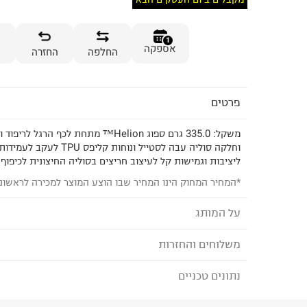
1
אספקה
החלפה
החזרה
פרטים
משקל: 335.0 גרם ספוג Helion™ מתחת לכף הרג
ליציבות וגמישות קל לעיצוב חריצים בסוליה החיצונית לכיפוף
*המחיר המחוק הינו המחיר שבו הוצע המוצר למכירה לראשונ
על המותג
משלוחים והחזרות
ON RUNNING - און רנינג
נתונים טכניים
לבחירת בשיטת המשלוח המתאימה לכם,
נא ללחוץ כאן
ON יצאה לדרך עם שאיפה גדולה – לשנות את עולם ה
הזמנתם והתחרטתם?
השנים שחלפו מאז, ON אומצה בליבם, ובעיקר