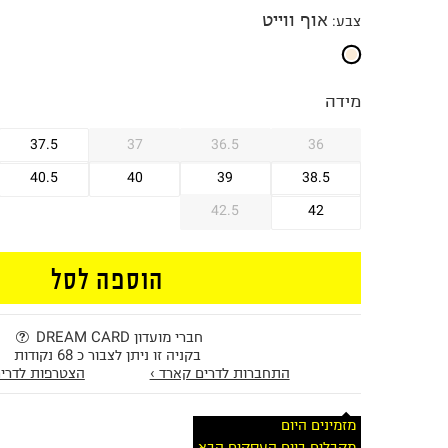
אוף ווייט
צבע
:
מידה
37.5
37
36.5
36
40.5
40
39
38.5
42.5
42
הוספה לסל
חברי מועדון DREAM CARD
בקניה זו ניתן לצבור כ 68 נקודות
התחברות לדרים קארד ›
הצטרפות לדרים
מזמינים היום
מקבלים ביום העסקים הבא