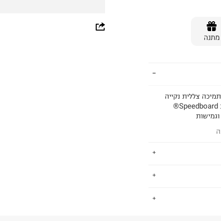
whatsapp
מתנה
facebook
pinterest
copy link
ל לריפוד ותמיכה צללית נקייה
וחלקה סוליה עבה לסטייל ונוחות קליפס TPU לעקב לעמידות Speedboard®
 וגמישות
ה
סיפורנו מתחיל בשוויץ. החל מן הצעד הראשון בשנת 2010 בציריך, שוויץ,
.
ריצה. בשמונה
 ברגליהם של מיליוני רצים