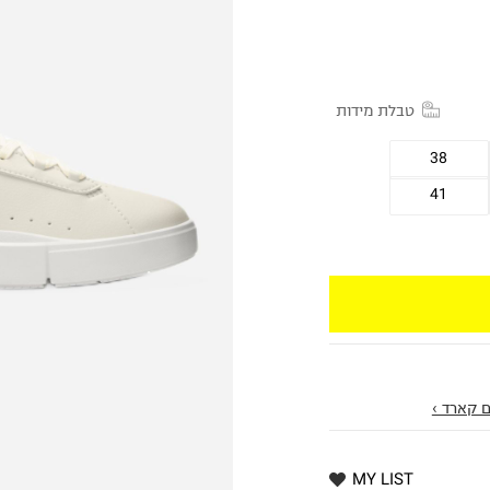
טבלת מידות
38
41
 קארד ›
MY LIST