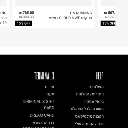
5. יש להחזיר את כל הפריטים עם התוויות.
אי.אנ.גי.ספורט טריידנג
הברזל 34, תל אביב.
6. נעליים ניתן להחזיר רק בקופסתם המקורית בלבד.
765.00 ₪
807.50 ₪
ING
ON RUNNING
900.00 ₪
950.00 ₪
סניקרס CLOUD 6 WP / נשים
ח.פ. 514672419
DEW 10
15% OFF
15% OFF
TERMINAL X
HELP
משלוחים
אודות
החזרות/ החלפות
תקנון
ביטול עסקה
TERMINAL X GIFT
CARD
תשובות לכל השאלות
DREAM CARD
הטבות מולטיפאס
כרטיס אשראי
איפה ההזמנה שלי