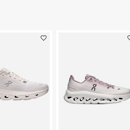
synth
החזרות / החלפות בקליק עם שליח עד הבית ב-14.9 ₪ (במקום ב-19.9
 ללחוץ כאן
.
" אשר יוצרים נוחות
עננים מסודרים
ום.
למידע נא ללחוץ
 תחושה שונה בין
נא על גבי החבילה
רות באתר בלבד
 בלבד. לא ניתן