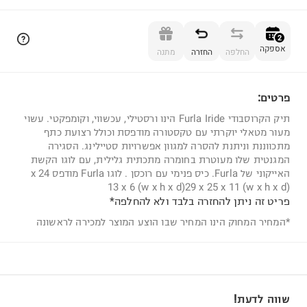
הוספה לסל
2
אספקה
החלפה
החזרה
מתנה
פרטים:
2
תיק הקרוסבודי Furla Iride הינו ורסטילי, עכשווי, וקומפקטי. עשוי
מעור מטאלי יוקרתי עם טקסטורה מודפסת וכולל רצועת כתף
מתכווננת וניתנת להסרה למגוון אפשרויות סטיילינג. הסגירה
המגנטית שלו מעוטרת בחומרה מתכתית גלילית, עם לוגו הקשת
האייקוני של Furla. כיס פנימי עם רוכסן . לוגו Furla מודפס 24 x
13 x 6 (w x h x d)29 x 25 x 11 (w x h x d)
פריט זה ניתן להחזרה בלבד ולא להחלפה*
*המחיר המחוק הינו המחיר שבו הוצע המוצר למכירה לראשונה
שווה לדעת!