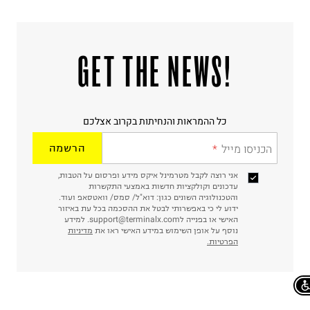
!GET THE NEWS
כל ההמראות והנחיתות בקרוב אצלכם
הכניסו מייל
הרשמה
אני רוצה לקבל מטרמינל איקס מידע ופרסום על הטבות,
עדכונים וקולקציות חדשות באמצעי התקשרות
והטכנולוגיה השונים כגון: דוא"ל/ סמס/ וואטסאפ ועוד.
ידוע לי כי באפשרותי לבטל את ההסכמה בכל עת באיזור
האישי או בפנייה לsupport@terminalx.com. למידע
נוסף על אופן השימוש במידע האישי ראו את
מדיניות
הפרטיות.