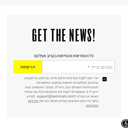
!GET THE NEWS
כל ההמראות והנחיתות בקרוב אצלכם
הכניסו מייל
הרשמה
אני רוצה לקבל מטרמינל איקס מידע ופרסום על הטבות,
עדכונים וקולקציות חדשות באמצעי התקשרות
והטכנולוגיה השונים כגון: דוא"ל/ סמס/ וואטסאפ ועוד.
ידוע לי כי באפשרותי לבטל את ההסכמה בכל עת באיזור
האישי או בפנייה לsupport@terminalx.com. למידע
נוסף על אופן השימוש במידע האישי ראו את
מדיניות
הפרטיות.