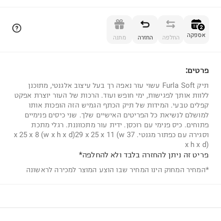
הוספה לסל
2
אספקה
החלפה
החזרה
מתנה
פרטים:
2
תיק Furla Soft עשוי עור נאפה רך בעל עיצוב אלגנטי, מתוכנן
ללוות אותך לפגישות, ימי חופש ועוד. הרכות של העור יוצרת אפקט
קפלים טבעי. המידות של תיק הכתף הגמיש הזה הופכות אותו
למושלם לנשיאת כל הפריטים האישיים שלך. שני כיסים פנימיים
פתוחים. כיס פנימי עם רוכסן. ידית עור מתכווננת. רגלי מתכת
וסגירה עם כפתור מגנטי. 37 x 25 x 8 (w x h x d)29 x 25 x 11 (w
x h x d)
פריט זה ניתן להחזרה בלבד ולא להחלפה*
*המחיר המחוק הינו המחיר שבו הוצע המוצר למכירה לראשונה