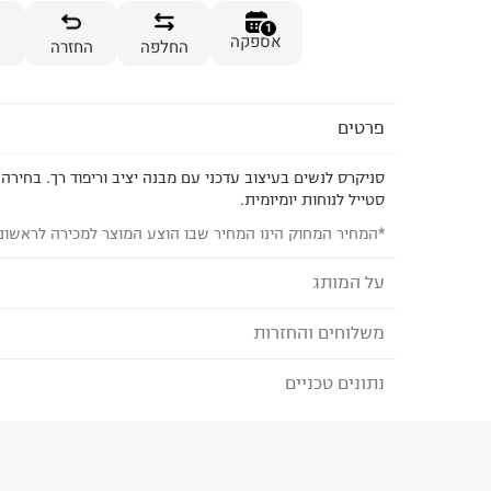
1
אספקה
החלפה
החזרה
פרטים
סניקרס לנשים בעיצוב עדכני עם מבנה יציב וריפוד רך. בחירה
סטייל לנוחות יומיומית.
*המחיר המחוק הינו המחיר שבו הוצע המוצר למכירה לראשונ
על המותג
משלוחים והחזרות
ADIDAS
Adidas היא חברה גלובלית ומותג מוביל בתחום הס
נתונים טכניים
לבחירת בשיטת המשלוח המתאימה לכם,
נא ללחוץ כאן
שנים. המותג אדידס מציע מגוון רחב של פריטי אופנה 
הזמנתם והתחרטתם?
נחשקים שמתאימים לחיים
אפשר לשנות חיים ומשתפים פעולה עם מובילים תרבו
הרכב בד/חומר
:
0% SYNTHETICS 50% TEXTILE
ביצירת קולקציות ייחודיות.
₪) לזמן מוגבל! חינם בהזמנות מעל 500 ₪.
לפרטים נא
ארץ ייצור
:
וייטנאם