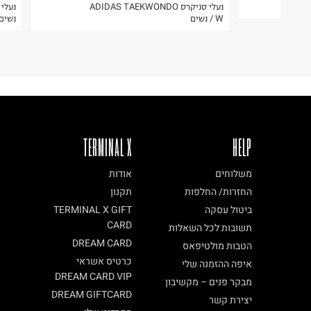
נעלי סניקרס ADIDAS TAEKWONDO
ח.פ. 513404244
W / נשים
נשים
TERMINAL X
HELP
משלוחים
אודות
החזרות/ החלפות
תקנון
ביטול עסקה
TERMINAL X GIFT
CARD
תשובות לכל השאלות
DREAM CARD
הטבות מולטיפאס
כרטיס אשראי
איפה ההזמנה שלי
DREAM CARD VIP
מבקר פנים – מקשיבון
DREAM GIFTCARD
יצירת קשר