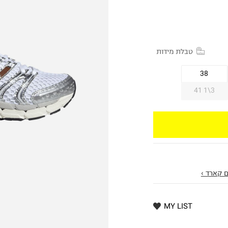
טבלת מידות
38
41 1\3
 קארד ›
MY LIST