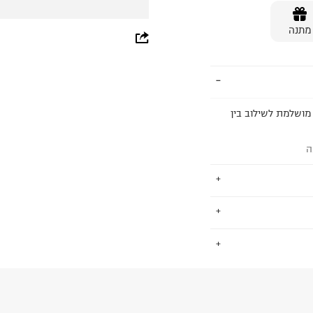
מתנה
whatsapp
facebook
pinterest
 מושלמת לשילוב בין
copy link
ה
פורט כבר עשרות
.
ספורטיביים
 אורבניים. Adidas מאמינים שדרך ספורט
ת מכל העולם
5
החזרות / החלפות בקליק עם שליח עד הבית ב-14.9 ₪ (במקום ב-19.9
 ללחוץ כאן
.