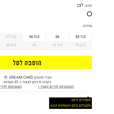
לבן
צבע
:
מידה
37 1\3
36 2\3
36
35 1\2
40 2\3
40
39 1\3
38 2\3
הוספה לסל
חברי מועדון DREAM CARD
בקניה זו ניתן לצבור כ 41 נקודות
התחברות לדרים קארד ›
הצטרפות לדרים
מזמינים היום
מקבלים ביום העסקים הבא