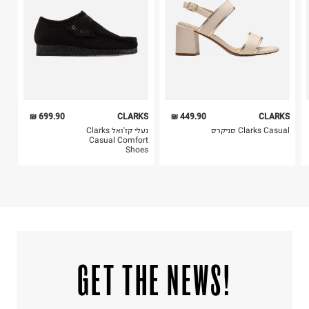
6. נעליים ניתן להחזיר רק בקופסתם המקורית בלבד.
ללא חומרי הלבנה, ללא השריה
אין לשפשף במקום אחד
לייבש הפוך ובצל
אין לייבש במכונת ייבוש
אסור לגהץ
ניקוי יבש אסור
ללא סחיטה
היבואן
699.90 ₪
CLARKS
449.90 ₪
CLARKS
איי.אי.איל בע"מ
Clarks Casual סניקרס
נעלי קז'ואל Clarks
בן צבי 84, תל אביב.
Casual Comfort
Shoes
ח.פ. 512368424
!GET THE NEWS