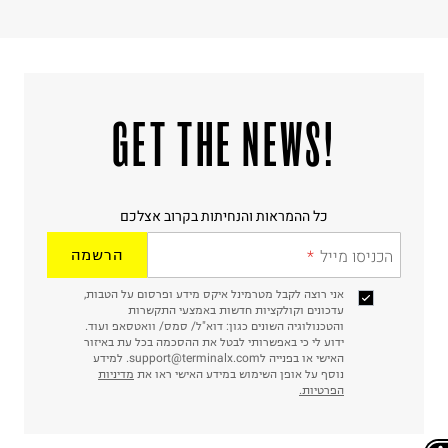
ח.פ. 515722536
!GET THE NEWS
כל ההמראות והנחיתות בקרוב אצלכם
הכניסו מייל
הרשמה
אני רוצה לקבל מטרמינל איקס מידע ופרסום על הטבות,
עדכונים וקולקציות חדשות באמצעי התקשרות
והטכנולוגיה השונים כגון: דוא"ל/ סמס/ וואטסאפ ועוד.
ידוע לי כי באפשרותי לבטל את ההסכמה בכל עת באיזור
האישי או בפנייה לsupport@terminalx.com. למידע
נוסף על אופן השימוש במידע האישי ראו את
מדיניות
הפרטיות.