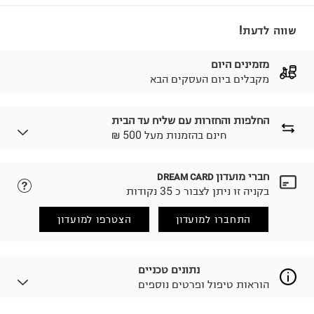
שווה לדעת!
מזמינים היום
מקבלים ביום העסקים הבא
החלפות והחזרות עם שליח עד הבית
₪ חינם בהזמנות מעל 500
חברי מועדון
DREAM CARD
לבחירת בשיטת המשלוח המתאימה לכם,
נא ללחוץ כאן.
בקניה זו ניתן לצבור כ 35 נקודות
הזמנתם והתחרטתם?
החזרות / החלפות בקליק עם שליח עד הבית ב-14.9 ₪
התחברו למועדון
הצטרפו למועדון
(במקום ב-19.9 ₪) לזמן מוגבל! חינם בהזמנות מעל 500 ₪.
לפרטים נא ללחוץ כאן
.
ניתן גם להחזיר את החבילה דרך דואר ישראל ללא תשלום.
נתונים טכניים
למידע נא ללחוץ כאן
.
הוראות טיפול ופרטים נוספים
לפני החזרת החבילה, חשוב להדביק את מדבקת הגוביינא על
גבי החבילה במקום בו הודבקה הכתובת שלכם.