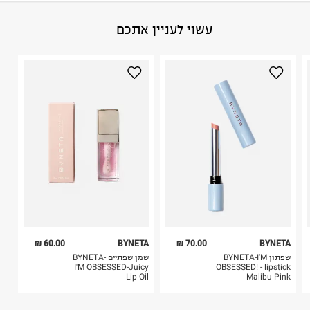
באתר בלבד בהתאם לתנאי השימוש.
הרכב בד/חומר
:
100% כותנה
עשוי לעניין אתכם
חשוב לשים לב:
ארץ ייצור
:
סין
1. לא ניתן להחזיר פריטים שבירים דרך הדואר.
היבואן
2. לא ניתן להחזיר חולצות בי"ס מודפסות בהדפסה אישית.
לילית קוסמטיקה בע"מ
3. מוצרי טיפוח ניתן להחזיר סגורים באריזתם המקורית
החרמון 6, לוד.
בלבד. לא ניתן להחזיר לקים.
ח.פ. 512416041
4. לא ניתן להחזיר ויטמינים ותוספי תזונה.
5. יש להחזיר את כל הפריטים עם התוויות.
6. נעליים ניתן להחזיר רק בקופסתם המקורית בלבד.
60.00 ₪
BYNETA
70.00 ₪
BYNETA
שפתון BYNETA-I'M
שמן שפתיים BYNETA-
I'M OBSESSED-Juicy
OBSESSED! - lipstick
Lip Oil
Malibu Pink