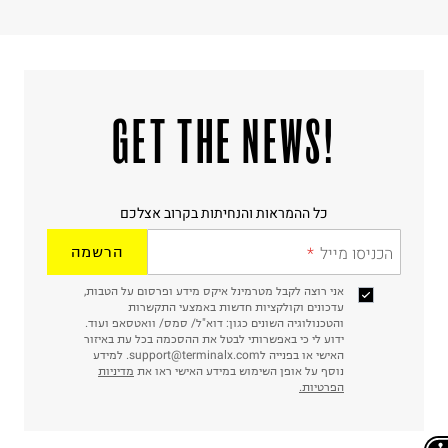
!GET THE NEWS
כל ההמראות והנחיתות בקרוב אצלכם
הכניסו מייל
הרשמה
אני רוצה לקבל מטרמינל איקס מידע ופרסום על הטבות,
עדכונים וקולקציות חדשות באמצעי התקשרות
והטכנולוגיה השונים כגון: דוא"ל/ סמס/ וואטסאפ ועוד.
ידוע לי כי באפשרותי לבטל את ההסכמה בכל עת באיזור
האישי או בפנייה לsupport@terminalx.com. למידע
נוסף על אופן השימוש במידע האישי ראו את
מדיניות
הפרטיות.