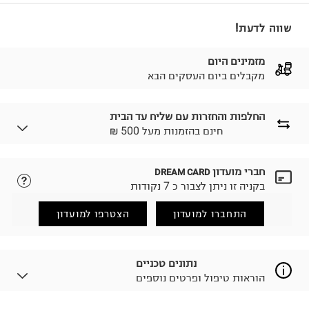
שווה לדעת!
מזמינים היום
מקבלים ביום העסקים הבא
החלפות והחזרות עם שליח עד הבית
₪ חינם בהזמנות מעל 500
חברי מועדון
DREAM CARD
לבחירת בשיטת המשלוח המתאימה לכם,
נא ללחוץ כאן.
בקניה זו ניתן לצבור כ 7 נקודות
הזמנתם והתחרטתם?
החזרות / החלפות בקליק עם שליח עד הבית ב-14.9 ₪
התחברו למועדון
הצטרפו למועדון
(במקום ב-19.9 ₪) לזמן מוגבל! חינם בהזמנות מעל 500 ₪.
לפרטים נא ללחוץ כאן
.
ניתן גם להחזיר את החבילה דרך דואר ישראל ללא תשלום.
נתונים טכניים
למידע נא ללחוץ כאן
.
הוראות טיפול ופרטים נוספים
לפני החזרת החבילה, חשוב להדביק את מדבקת הגוביינא על
גבי החבילה במקום בו הודבקה הכתובת שלכם.
פריטים שבירים יש להחזיר עם שליח דרך ממשק ההחזרות